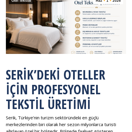
Otel Tekstili
Haz
1
2026
SERIK’DEKI OTELLER
İÇIN PROFESYONEL
TEKSTIL ÜRETIMI
Serik, Türkiye’nin turizm sektöründeki en güçlü
merkezlerinden biri olarak her sezon milyonlarca turisti
ağırlayan özel bir bölgedir. Bölgede faaliyet gösteren