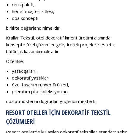
renk paleti,
hedef müşteri kitlesi,
oda konsepti
birlikte değerlendirilmelidir.
Krallar Tekstil, otel dekoratif kırlent üretimi alanında
konsepte özel çözümler geliştirerek projelere estetik
bütünlük kazandırmaktadır.
Özellikle:
yatak şalları,
dekoratif yastıklar,
özel tasarım runner ürünleri,
premium pike koleksiyonları
oda atmosferini doğrudan güçlendirmektedir.
RESORT OTELLER İÇIN DEKORATIF TEKSTIL
ÇÖZÜMLERI
Resort otellerde kullanılan dekoratif tekstiller standart şehir