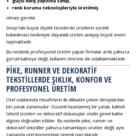
güçlü dikiş yapısına sahip,
renk koruma teknolojileriyle üretilmiş
olması gerekir.
Sinop’taki büyük ölçekli tesislerde ürünlerin sürekli
kullanılması nedeniyle dayanıklı üretim anlayışı büyük önem
taşımaktadır.
Bu nedenle profesyonel üretim yapan firmalar artık yalnızca
görsel kaliteye değil, kullanım ömrüne de odaklanmaktadır.
PIKE, RUNNER VE DEKORATIF
TEKSTILLERDE ŞIKLIK, KONFOR VE
PROFESYONEL ÜRETIM
Otel odalarında misafirlerin ilk dikkatini çeken detaylardan
biri yatak sunumudur. Düzenli hazırlanmış bir yatak, kaliteli
tekstil ürünleri ve dekoratif dokunuşlar otelin genel kalite
algısını doğrudan etkiler. Bu nedenle pike, runner ve
dekoratif tekstiller yalnızca tamamlayıcı ürünler değil; aynı
zamanda otel konseptinin önemli parçalarıdır.