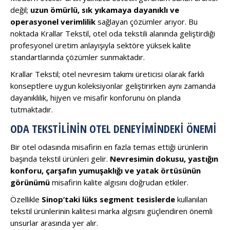
değil;
uzun ömürlü, sık yıkamaya dayanıklı ve
operasyonel verimlilik
sağlayan çözümler arıyor. Bu
noktada Krallar Tekstil, otel oda tekstili alanında geliştirdiği
profesyonel üretim anlayışıyla sektöre yüksek kalite
standartlarında çözümler sunmaktadır.
Krallar Tekstil; otel nevresim takımı üreticisi olarak farklı
konseptlere uygun koleksiyonlar geliştirirken aynı zamanda
dayanıklılık, hijyen ve misafir konforunu ön planda
tutmaktadır.
ODA TEKSTILININ OTEL DENEYIMINDEKI ÖNEMI
Bir otel odasında misafirin en fazla temas ettiği ürünlerin
başında tekstil ürünleri gelir.
Nevresimin dokusu, yastığın
konforu, çarşafın yumuşaklığı ve yatak örtüsünün
görünümü
misafirin kalite algısını doğrudan etkiler.
Özellikle
Sinop’taki lüks segment tesislerde
kullanılan
tekstil ürünlerinin kalitesi marka algısını güçlendiren önemli
unsurlar arasında yer alır.