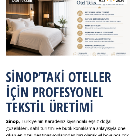
Otel Tekstili
Haz
4
2026
SINOP’TAKI OTELLER
İÇIN PROFESYONEL
TEKSTIL ÜRETIMI
Sinop
, Türkiye’nin Karadeniz kıyısındaki eşsiz doğal
güzellikleri, sahil turizmi ve butik konaklama anlayışıyla öne
çıkan en özel destinasyonlarından biri olarak yıl boyunca çok