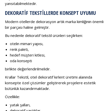
yansıtabilmektedir.
DEKORATIF TEKSTILLERDE KONSEPT UYUMU
Modern otellerde dekorasyon artık marka kimliğinin önemli
bir parçası haline gelmiştir.
Bu nedenle dekoratif tekstil ürünleri seçilirken:
otelin mimari yapısı,
renk paleti,
hedef müşteri kitlesi,
oda konsepti
birlikte değerlendirilmelidir.
Krallar Tekstil, otel dekoratif kırlent üretimi alanında
konsepte özel çözümler geliştirerek projelere estetik
bütünlük kazandırmaktadır.
Özellikle:
yatak şalları,
dekoratif yastıklar,