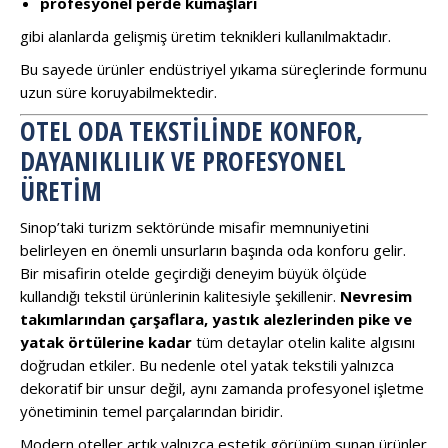
profesyonel perde kumaşları
gibi alanlarda gelişmiş üretim teknikleri kullanılmaktadır.
Bu sayede ürünler endüstriyel yıkama süreçlerinde formunu
uzun süre koruyabilmektedir.
OTEL ODA TEKSTILINDE KONFOR,
DAYANIKLILIK VE PROFESYONEL
ÜRETIM
Sinop’taki turizm sektöründe misafir memnuniyetini
belirleyen en önemli unsurların başında oda konforu gelir.
Bir misafirin otelde geçirdiği deneyim büyük ölçüde
kullandığı tekstil ürünlerinin kalitesiyle şekillenir.
Nevresim
takımlarından çarşaflara, yastık alezlerinden pike ve
yatak örtülerine kadar
tüm detaylar otelin kalite algısını
doğrudan etkiler. Bu nedenle otel yatak tekstili yalnızca
dekoratif bir unsur değil, aynı zamanda profesyonel işletme
yönetiminin temel parçalarından biridir.
Modern oteller artık yalnızca estetik görünüm sunan ürünler