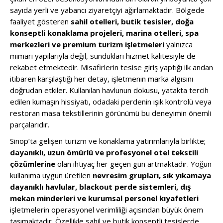
sayıda yerli ve yabancı ziyaretçiyi ağırlamaktadır. Bölgede
faaliyet gösteren
sahil otelleri, butik tesisler, doğa
konseptli konaklama projeleri, marina otelleri, spa
merkezleri ve premium turizm işletmeleri
yalnızca
mimari yapılarıyla değil, sundukları hizmet kalitesiyle de
rekabet etmektedir. Misafirlerin tesise giriş yaptığı ilk andan
itibaren karşılaştığı her detay, işletmenin marka algısını
doğrudan etkiler. Kullanılan havlunun dokusu, yatakta tercih
edilen kumaşın hissiyatı, odadaki perdenin ışık kontrolü veya
restoran masa tekstillerinin görünümü bu deneyimin önemli
parçalarıdır.
Sinop’ta gelişen turizm ve konaklama yatırımlarıyla birlikte;
dayanıklı, uzun ömürlü ve profesyonel otel tekstili
çözümlerine
olan ihtiyaç her geçen gün artmaktadır. Yoğun
kullanıma uygun üretilen
nevresim grupları, sık yıkamaya
dayanıklı havlular, blackout perde sistemleri, dış
mekan minderleri ve kurumsal personel kıyafetleri
işletmelerin operasyonel verimliliği açısından büyük önem
taşımaktadır. Özellikle sahil ve butik konseptli tesislerde