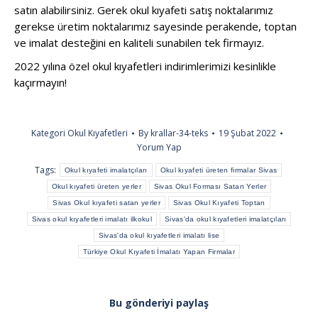
satın alabilirsiniz. Gerek okul kıyafeti satış noktalarımız
gerekse üretim noktalarımız sayesinde perakende, toptan
ve imalat desteğini en kaliteli sunabilen tek firmayız.
2022 yılına özel okul kıyafetleri indirimlerimizi kesinlikle
kaçırmayın!
Kategori
Okul Kıyafetleri
By
krallar-34-teks
19 Şubat 2022
Yorum Yap
Tags:
Okul kıyafeti imalatçıları
Okul kıyafeti üreten firmalar Sivas
Okul kıyafeti üreten yerler
Sivas Okul Forması Satan Yerler
Sivas Okul kıyafeti satan yerler
Sivas Okul Kıyafeti Toptan
Sivas okul kıyafetleri imalatı ilkokul
Sivas'da okul kıyafetleri imalatçıları
Sivas'da okul kıyafetleri imalatı lise
Türkiye Okul Kıyafeti İmalatı Yapan Firmalar
Bu gönderiyi paylaş