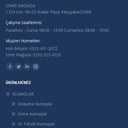
İZMİR MAĞAZA:
1724 Sok. No:23 Krallar Plaza Karşıyaka/İZMİR
Çalışma Saatlerimiz
Pazartesi - Cuma: 08:00 - 19:00 Cumartesi: 08:00 - 19:00
Müşteri Hizmetleri:
Hızlı İletişim: 0532-431-2072
İzmir Mağaza: 0232-323-4729
Find us on:
Facebook
Twitter
Linkedin
Instagram
page
page
page
page
ÜRÜNLERIMIZ
opens
opens
opens
opens
in
in
in
in
KUMAŞLAR
new
new
new
new
Dokuma Kumaşlar
window
window
window
window
Örme Kumaşlar
Ev Tekstil Kumaşları