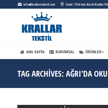
info@krallartekstil.com
İzmir: 1724 Sok. No:23 Krallar P
ANA SAYFA
KURUMSAL
ÜRÜNLER
ANA SAYFA
KURUMSAL
ÜRÜNLER
TAG ARCHIVES:
AĞRI’DA OKUL