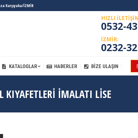
laza Karşıyaka/İZMİR
KATALOGLAR
HABERLER
BIZE ULAŞIN
HIZLI İLETİŞİ
0532-43
İZMİR:
0232-32
KATALOGLAR
HABERLER
BIZE ULAŞIN
 KIYAFETLERI IMALATI LISE
A