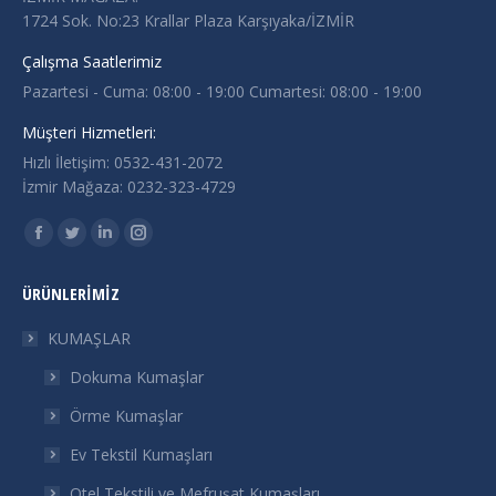
1724 Sok. No:23 Krallar Plaza Karşıyaka/İZMİR
Çalışma Saatlerimiz
Pazartesi - Cuma: 08:00 - 19:00 Cumartesi: 08:00 - 19:00
Müşteri Hizmetleri:
Hızlı İletişim: 0532-431-2072
İzmir Mağaza: 0232-323-4729
Find us on:
Facebook
Twitter
Linkedin
Instagram
page
page
page
page
ÜRÜNLERIMIZ
opens
opens
opens
opens
in
in
in
in
KUMAŞLAR
new
new
new
new
Dokuma Kumaşlar
window
window
window
window
Örme Kumaşlar
Ev Tekstil Kumaşları
Otel Tekstili ve Mefruşat Kumaşları