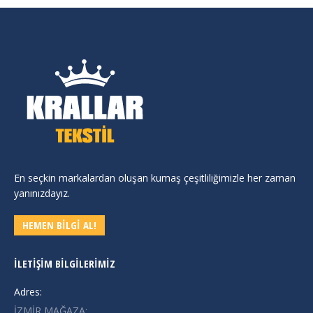
En seçkin markalardan oluşan kumaş çeşitliliğimizle her zaman
yanınızdayız.
HEMEN BİLGİ AL!
İLETIŞIM BILGILERIMIZ
Adres:
İZMİR MAĞAZA: