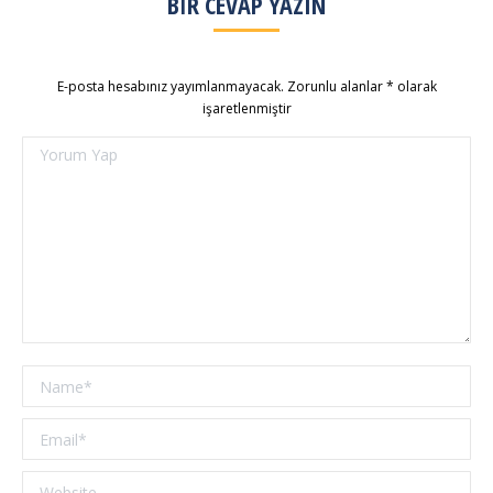
BIR CEVAP YAZIN
E-posta hesabınız yayımlanmayacak. Zorunlu alanlar
*
olarak
işaretlenmiştir
Yorum Yap
Name *
Email *
Website