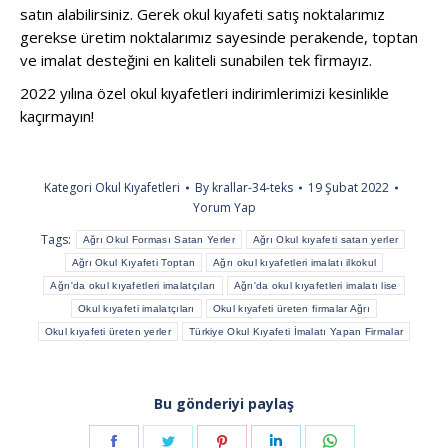
satın alabilirsiniz. Gerek okul kıyafeti satış noktalarımız
gerekse üretim noktalarımız sayesinde perakende, toptan
ve imalat desteğini en kaliteli sunabilen tek firmayız.
2022 yılına özel okul kıyafetleri indirimlerimizi kesinlikle
kaçırmayın!
Kategori
Okul Kıyafetleri
By
krallar-34-teks
19 Şubat 2022
Yorum Yap
Tags:
Ağrı Okul Forması Satan Yerler
Ağrı Okul kıyafeti satan yerler
Ağrı Okul Kıyafeti Toptan
Ağrı okul kıyafetleri imalatı ilkokul
Ağrı'da okul kıyafetleri imalatçıları
Ağrı'da okul kıyafetleri imalatı lise
Okul kıyafeti imalatçıları
Okul kıyafeti üreten firmalar Ağrı
Okul kıyafeti üreten yerler
Türkiye Okul Kıyafeti İmalatı Yapan Firmalar
Bu gönderiyi paylaş
Share
Share
Share
Share
Share