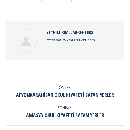
on
on
on
on
on
Facebook
Twitter
Pinterest
LinkedIn
WhatsApp
YETKILI
KRALLAR-34-TEKS
https://www.krallartekstil.com
POST
NAVIGATION
ÖNCEKI
Previous
AFYONKARAHISAR OKUL KIYAFETI SATAN YERLER
post:
SONRAKI
Next
AMASYA OKUL KIYAFETI SATAN YERLER
post: