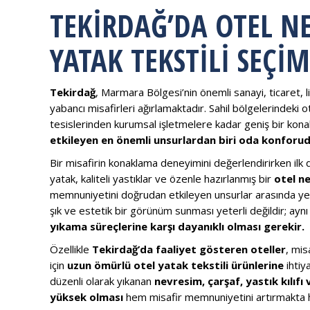
TEKIRDAĞ’DA OTEL N
YATAK TEKSTILI SEÇI
Tekirdağ
, Marmara Bölgesi’nin önemli sanayi, ticaret, 
yabancı misafirleri ağırlamaktadır. Sahil bölgelerindeki 
tesislerinden kurumsal işletmelere kadar geniş bir kon
etkileyen en önemli unsurlardan biri oda konforud
Bir misafirin konaklama deneyimini değerlendirirken ilk 
yatak, kaliteli yastıklar ve özenle hazırlanmış bir
otel n
memnuniyetini doğrudan etkileyen unsurlar arasında yer al
şık ve estetik bir görünüm sunması yeterli değildir; ay
yıkama süreçlerine karşı dayanıklı olması gerekir.
Özellikle
Tekirdağ’da faaliyet gösteren oteller
, mis
için
uzun ömürlü otel yatak tekstili ürünlerine
ihtiy
düzenli olarak yıkanan
nevresim, çarşaf, yastık kılıfı
yüksek olması
hem misafir memnuniyetini artırmakta he