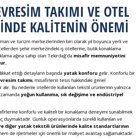
EVRESIM TAKIMI VE OTEL
MINDE KALITENIN ÖNEMI
liman ve turizm merkezlerinden biri olarak yıl boyunca yerli ve
otellerden şehir merkezindeki iş otellerine, butik konaklama
aklama ağına sahip olan Tekirdağ’da
misafir memnuniyetini
ur.
dikkat ettiği detayların başında
yatak konforu
gelir. Konforlu bir
evresim takımı
, misafirlerin tesis hakkındaki genel
ır. Bu nedenle otellerde kullanılan tekstil ürünlerinin yalnızca
nı zamanda
yoğun kullanıma, sık değişime ve endüstriyel
afirlerine konforlu ve kaliteli bir konaklama deneyimi sunabilmek
aç duymaktadır. Günlük operasyonlarda sürekli kullanılan ve
 ve diğer yatak tekstili ürünlerinde kalite standartlarının
m de işletmeler için önemli bir maliyet avantajı sağlamaktadır.