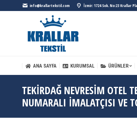
info@krallartekstil.com
İzmir: 1724 Sok. No:23 Krallar P
ANA SAYFA
KURUMSAL
ÜRÜNLER
ANA SAYFA
KURUMSAL
ÜRÜNLER
TEKIRDAĞ NEVRESIM OTEL TEK
NUMARALI İMALATÇISI VE T