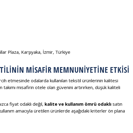
ar Plaza, Karşıyaka, İzmir, Türkiye
TILININ MISAFIR MEMNUNIYETINE ETKISI
ih etmesinde odalarda kullanılan tekstil ürünlerinin kalitesi
takımı misafirin otele olan güvenini artırırken, düşük kaliteli
ca fiyat odaklı değil,
kalite ve kullanım ömrü odaklı
satın
kullanım amacıyla üretilen ürünlerde aşağıdaki kriterler ön plana