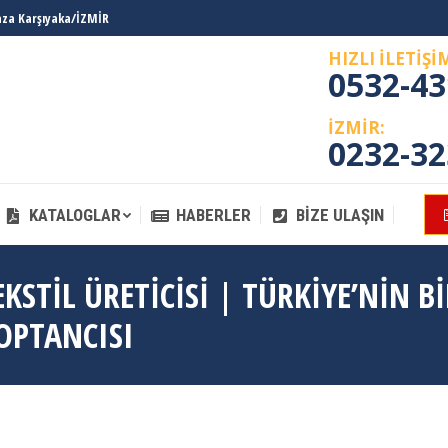
laza Karşıyaka/İZMİR
KATALOGLAR
HABERLER
BIZE ULAŞIN
HIZLI İLETİŞİ
0532-43
İZMİR:
0232-32
KATALOGLAR
HABERLER
BIZE ULAŞIN
STIL ÜRETICISI | TÜRKIYE’NIN BI
OPTANCISI