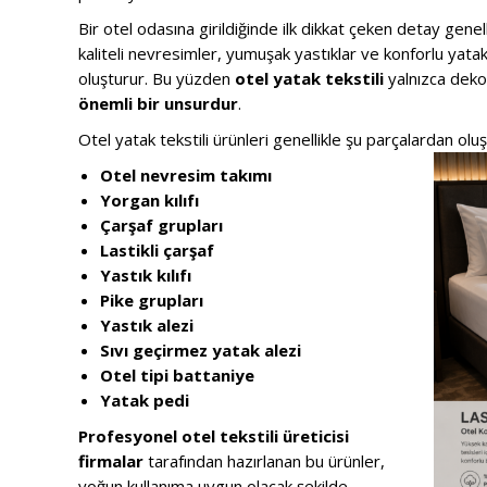
Bir otel odasına girildiğinde ilk dikkat çeken detay genel
kaliteli nevresimler, yumuşak yastıklar ve konforlu yatak
oluşturur. Bu yüzden
otel yatak tekstili
yalnızca deko
önemli bir unsurdur
.
Otel yatak tekstili ürünleri genellikle şu parçalardan oluş
Otel nevresim takımı
Yorgan kılıfı
Çarşaf grupları
Lastikli çarşaf
Yastık kılıfı
Pike grupları
Yastık alezi
Sıvı geçirmez yatak alezi
Otel tipi battaniye
Yatak pedi
Profesyonel otel tekstili üreticisi
firmalar
tarafından hazırlanan bu ürünler,
yoğun kullanıma uygun olacak şekilde