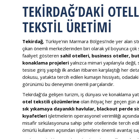
TEKIRDAĞ’DAKI OTELL
TEKSTIL ÜRETIMI
Tekirdağ
, Türkiye’nin Marmara Bölgesi’nde yer alan str
çıkan önemli merkezlerinden biri olarak yıl boyunca çok 
faaliyet gösteren
sahil otelleri, business oteller, b
konaklama projeleri
yalnızca mimari yapılarıyla değil,
tesise giriş yaptığı ilk andan itibaren karşılaştığı her de
dokusu, yatakta tercih edilen kumaşın hissiyatı, odadaki
görünümü bu deneyimin önemli parçalarıdır.
Tekirdağ’da gelişen turizm, iş dünyası ve konaklama yatır
otel tekstili çözümlerine
olan ihtiyaç her geçen gün 
sık yıkamaya dayanıklı havlular, blackout perde s
kıyafetleri
işletmelerin operasyonel verimliliği açısınd
misafir sirkülasyonuna sahip şehir otellerinde tercih ed
ömürlü kullanım açısından işletmelere önemli avantaj sa