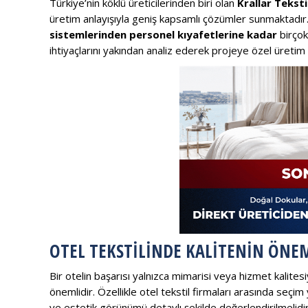
Türkiye’nin köklü üreticilerinden biri olan
Krallar Teksti
üretim anlayışıyla geniş kapsamlı çözümler sunmaktadır
sistemlerinden personel kıyafetlerine kadar
birçok
ihtiyaçlarını yakından analiz ederek projeye özel üreti
OTEL TEKSTILINDE KALITENIN ÖNE
Bir otelin başarısı yalnızca mimarisi veya hizmet kalites
önemlidir. Özellikle otel tekstil firmaları arasında seçi
ve estetik görünümü detaylı şekilde değerlendirilmelidir