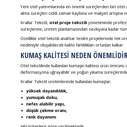
Yeni otel yatırımlarında en önemli süreçlerden biri otel aç
alma süreçleri ciddi zaman kaybına ve maliyet artışına ne
Krallar Tekstil,
otel proje tekstili
yönetiminde profesy
süreçlerine, üretim planlamasından sevkiyata kadar tüm 
Özellikle otel tekstili anahtar teslim projelerinde tek ür
nedeniyle oluşabilecek kalite farklılıkları ortadan kalkar.
KUMAŞ KALITESI NEDEN ÖNEMLIDIR
Otel tekstilinde kullanılan kumaşın kalitesi ürün ömrünü 
deformasyona uğrayabilir ve yoğun yıkama süreçlerinde
Krallar Tekstil üretimlerinde kullanılan kumaşlar;
yüksek dayanıklılık,
yumuşak doku,
nefes alabilir yapı,
düşük çekme oranı,
renk dayanımı
gibi kriterlere göre seçilmektedir.