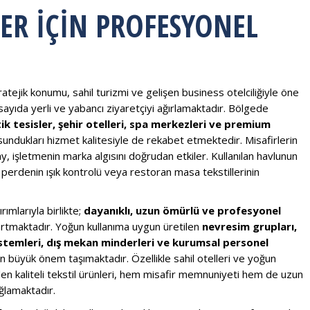
ER İÇIN PROFESYONEL
atejik konumu, sahil turizmi ve gelişen business otelciliğiyle öne
sayıda yerli ve yabancı ziyaretçiyi ağırlamaktadır. Bölgede
utik tesisler, şehir otelleri, spa merkezleri ve premium
 sundukları hizmet kalitesiyle de rekabet etmektedir. Misafirlerin
tay, işletmenin marka algısını doğrudan etkiler. Kullanılan havlunun
 perdenin ışık kontrolü veya restoran masa tekstillerinin
ımlarıyla birlikte;
dayanıklı, uzun ömürlü ve profesyonel
artmaktadır. Yoğun kullanıma uygun üretilen
nevresim grupları,
istemleri, dış mekan minderleri ve kurumsal personel
an büyük önem taşımaktadır. Özellikle sahil otelleri ve yoğun
ilen kaliteli tekstil ürünleri, hem misafir memnuniyeti hem de uzun
ğlamaktadır.