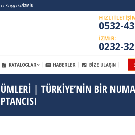
laza Karşıyaka/İZMİR
KATALOGLAR
HABERLER
BIZE ULAŞIN
HIZLI İLETİŞİ
0532-43
İZMİR:
0232-32
KATALOGLAR
HABERLER
BIZE ULAŞIN
ZÜMLERI | TÜRKIYE’NIN BIR NUM
OPTANCISI