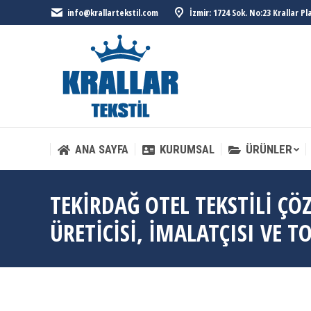
info@krallartekstil.com
İzmir: 1724 Sok. No:23 Krallar P
ANA SAYFA
KURUMSAL
ÜRÜNLER
ANA SAYFA
KURUMSAL
ÜRÜNLER
TEKIRDAĞ OTEL TEKSTILI ÇÖ
ÜRETICISI, İMALATÇISI VE T