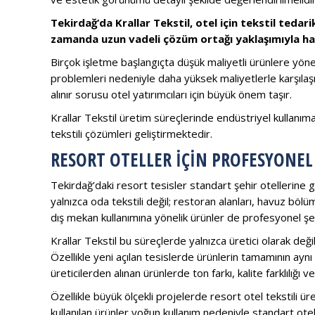
Tekirdağ’da Krallar Tekstil, otel için tekstil tedari
zamanda uzun vadeli çözüm ortağı yaklaşımıyla har
Birçok işletme başlangıçta düşük maliyetli ürünlere yö
problemleri nedeniyle daha yüksek maliyetlerle karşılaş
alınır sorusu otel yatırımcıları için büyük önem taşır.
Krallar Tekstil üretim süreçlerinde endüstriyel kullanım
tekstili çözümleri geliştirmektedir.
RESORT OTELLER İÇIN PROFESYONEL
Tekirdağ’daki resort tesisler standart şehir otellerine gö
yalnızca oda tekstili değil; restoran alanları, havuz böl
dış mekan kullanımına yönelik ürünler de profesyonel şek
Krallar Tekstil bu süreçlerde yalnızca üretici olarak de
Özellikle yeni açılan tesislerde ürünlerin tamamının aynı
üreticilerden alınan ürünlerde ton farkı, kalite farklılığ
Özellikle büyük ölçekli projelerde resort otel tekstili ür
kullanılan ürünler yoğun kullanım nedeniyle standart otell