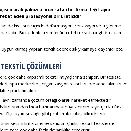
kçisi olarak yalnızca ürün satan bir firma değil; aynı
eket eden profesyonel bir üreticidir.
nelse de kısa süre içinde deformasyon, renk kaybı ve tüylenme
maktadır. Bu nedenle uzun ömürlü otel tekstili hangi firmadan
a uygun kumaş yapıları tercih ederek sık yıkamaya dayanıklı otel
 TEKSTIL ÇÖZÜMLERI
re çok daha kapsamlı tekstil ihtiyaçlarına sahiptir. Bir tesiste
ümleri, spa merkezleri, organizasyon salonları, personel alanları ve
ilde planlanmalıdır.
ğil, aynı zamanda çözüm ortağı olarak hareket etmektedir.
 kalite standardında hazırlanması büyük önem taşır. Çünkü farklı
ı veya ölçü uyumsuzluğu gibi problemler oluşabilmektedir.
eticisi seçimi kritik öneme sahiptir. Çünkü resort tesislerde
ere göre çok daha fazla dayanıklılık gerektirir.