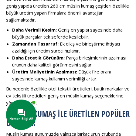
geniş yapıda üretilen 260 cm müslin kumaş çeşitleri özellikle
büyük üretim yapan firmalara önemli avantajlar
sağlamaktadır.
Daha Verimli Kesim:
Geniş en yapısı sayesinde daha
büyük parçalar tek seferde kesilebilir.
Zamandan Tasarruf:
Ek dikiş ve birleştirme ihtiyacı
azaldığı için üretim süreci hızlanır.
Daha Estetik Görünüm:
Parça birleşimlerinin azalması
ürünün daha kaliteli görünmesini sağlar.
Üretim Maliyetinin Azalması:
Düşük fire oranı
sayesinde kumaş kullanım verimliliği artar.
Bu nedenle özellikle otel tekstili üreticileri, butik markalar ve
ev tekstili üreticileri geniş en müslin kumaş seçeneklerine
yönelmektedir.
MÜSLIN KUMAŞ ILE ÜRETILEN POPÜLER
ÜRÜNLER
Müslin kumaş günümüzde yalnızca birkaç ürün grubunda