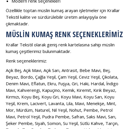
Modern renk seçenekleri
Özellikle toptan müslin kumaş arayan işletmeler için Krallar
Tekstil kalite ve sürdürülebilir üretim anlayışıyla öne
çıkmaktadır.
MÜSLIN KUMAŞ RENK SEÇENEKLERIMIZ
Krallar Tekstil olarak geniş renk kartelasına sahip müslin
kumaş çeşitlerimiz bulunmaktadır.
Renk seçeneklerimiz:
Açık Bej, Açık Mavi, Açık Sarı, Antrasit, Bebe Mavi, Bej,
Beyaz, Bordo, Çağla Yeşil, Çam Yeşil, Ceviz Yeşil, Çikolata,
Denim Mavi, Eflatun, Ekru, Fuşya, Gri, Haki, Hardal, İndigo
Mavi, Kahverengi, Kapuçino, Kemik, Kiremit, Kırık Beyaz,
Kırmızı, Koyu Bej, Koyu Gri, Koyu Mavi, Koyu Sarı, Koyu
Yeşil, Krem, Lacivert, Lavanta, Lila, Mavi, Menekşe, Mint,
Mor, Mürdüm, Naturel, Nil Yeşil, Nohut, Pembe, Petrol
Mavi, Petrol Yeşil, Pudra Pembe, Safran, Saks Mavi, Sarı,
Şeker Pembe, Siyah, Somon, Su Yeşil, Sütlü Kahve, Tarçın,