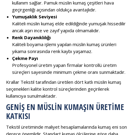
kullanım sağlar. Pamuk müslin kumaş çeşitleri hava
geçirgenliği açısından oldukça avantajlıdır.
Yumuşaklık Seviyesi
Kaliteli müslin kumaş elde edildiğinde yumuşak hissedilir
ancak aşırı ince ve zayıf yapıda olmamalıdır.
Renk Dayanıklılığı
Kaliteli boyama işlemi yapılan müslin kumaş ürünleri
yıkama sonrasında renk kaybı yaşamaz.
Çekme Payı
Profesyonel üretim yapan firmalar kontrollü üretim
süreçleri sayesinde minimum çekme oranı sunmaktadır.
Krallar Tekstil tarafından üretilen dört katlı müslin kumaş
seçenekleri kalite kontrol süreçlerinden geçirilerek
kullanıcıya sunulmaktadır.
GENIŞ EN MÜSLIN KUMAŞIN ÜRETIME
KATKISI
Tekstil üretiminde maliyet hesaplamalarında kumaş eni son
derece önemlidir. Standart kumaş ölçülerine göre daha