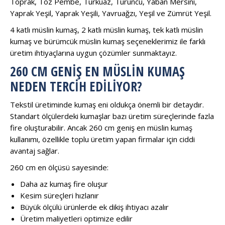
Toprak, Toz Pembe, Turkuaz, Turuncu, Yaban Mersini,
Yaprak Yeşil, Yaprak Yeşili, Yavruağzı, Yeşil ve Zümrüt Yeşil.
4 katlı müslin kumaş, 2 katlı müslin kumaş, tek katlı müslin
kumaş ve bürümcük müslin kumaş seçeneklerimiz ile farklı
üretim ihtiyaçlarına uygun çözümler sunmaktayız.
260 CM GENIŞ EN MÜSLIN KUMAŞ
NEDEN TERCIH EDILIYOR?
Tekstil üretiminde kumaş eni oldukça önemli bir detaydır.
Standart ölçülerdeki kumaşlar bazı üretim süreçlerinde fazla
fire oluşturabilir. Ancak 260 cm geniş en müslin kumaş
kullanımı, özellikle toplu üretim yapan firmalar için ciddi
avantaj sağlar.
260 cm en ölçüsü sayesinde:
Daha az kumaş fire oluşur
Kesim süreçleri hızlanır
Büyük ölçülü ürünlerde ek dikiş ihtiyacı azalır
Üretim maliyetleri optimize edilir