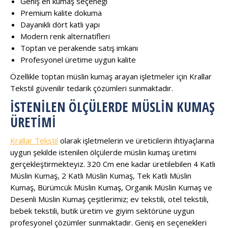
Geniş en kumaş seçeneği
Premium kalite dokuma
Dayanıklı dört katlı yapı
Modern renk alternatifleri
Toptan ve perakende satış imkanı
Profesyonel üretime uygun kalite
Özellikle toptan müslin kumaş arayan işletmeler için Krallar
Tekstil güvenilir tedarik çözümleri sunmaktadır.
İSTENILEN ÖLÇÜLERDE MÜSLIN KUMAŞ
ÜRETIMI
Krallar Tekstil
olarak işletmelerin ve üreticilerin ihtiyaçlarına
uygun şekilde istenilen ölçülerde müslin kumaş üretimi
gerçekleştirmekteyiz. 320 Cm ene kadar üretilebilen 4 Katlı
Müslin Kumaş, 2 Katlı Müslin Kumaş, Tek Katlı Müslin
Kumaş, Bürümcük Müslin Kumaş, Organik Müslin Kumaş ve
Desenli Müslin Kumaş çeşitlerimiz; ev tekstili, otel tekstili,
bebek tekstili, butik üretim ve giyim sektörüne uygun
profesyonel çözümler sunmaktadır. Geniş en seçenekleri