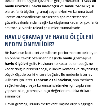
beklentilerine uygun çözümler geliştirmektedir.
Trabzon
havlu üreticisi
,
havlu imalatçısı
ve
havlu tedarikçisi
olarak farklı ölçüler, gramaj seçenekleri ve kuruma özel
üretim alternatifleriyle otellerden spa merkezlerine,
güzellik salonlarından sağlık kuruluşlarına kadar birçok farklı
sektöre güvenilir tekstil çözümleri sunmaktadır.
HAVLU GRAMAJI VE HAVLU ÖLÇÜLERI
NEDEN ÖNEMLIDIR?
Bir havlunun kalitesini ve kullanım performansını belirleyen
en önemli teknik özelliklerin başında
havlu gramajı
ve
havlu ölçüleri
gelir. Havlunun ne kadar su emeceği, ne
kadar dolgun hissedileceği, kullanım konforu ve dayanıklılığı
büyük ölçüde bu iki kritere bağlıdır. Bu nedenle ister ev
kullanımı için ister
Trabzon otel havlusu
, spa merkezi,
sağlık kuruluşu veya kurumsal işletmeler için toplu alım
yapıyor olun, gramaj ve ölçü değerleri mutlaka dikkate
alınmalıdır.
Havlu gramajı, ürünün metrekare başına düşen ağırlığını