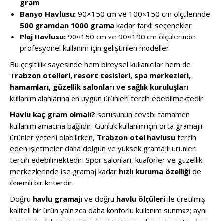
gram
Banyo Havlusu:
90×150 cm ve 100×150 cm ölçülerinde
500 gramdan 1000 grama
kadar farklı seçenekler
Plaj Havlusu:
90×150 cm ve 90×190 cm ölçülerinde
profesyonel kullanım için geliştirilen modeller
Bu çeşitlilik sayesinde hem bireysel kullanıcılar hem de
Trabzon otelleri, resort tesisleri, spa merkezleri,
hamamları, güzellik salonları ve sağlık kuruluşları
kullanım alanlarına en uygun ürünleri tercih edebilmektedir.
Havlu kaç gram olmalı?
sorusunun cevabı tamamen
kullanım amacına bağlıdır. Günlük kullanım için orta gramajlı
ürünler yeterli olabilirken,
Trabzon otel havlusu
tercih
eden işletmeler daha dolgun ve yüksek gramajlı ürünleri
tercih edebilmektedir. Spor salonları, kuaförler ve güzellik
merkezlerinde ise gramaj kadar
hızlı kuruma özelliği
de
önemli bir kriterdir.
Doğru
havlu gramajı
ve doğru
havlu ölçüleri
ile üretilmiş
kaliteli bir ürün yalnızca daha konforlu kullanım sunmaz; aynı