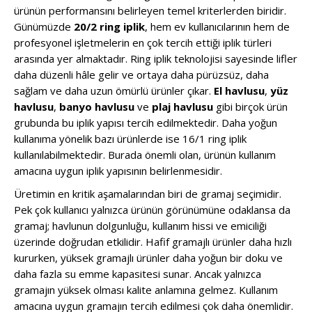
ürünün performansını belirleyen temel kriterlerden biridir.
Günümüzde
20/2 ring iplik
, hem ev kullanıcılarının hem de
profesyonel işletmelerin en çok tercih ettiği iplik türleri
arasında yer almaktadır. Ring iplik teknolojisi sayesinde lifler
daha düzenli hâle gelir ve ortaya daha pürüzsüz, daha
sağlam ve daha uzun ömürlü ürünler çıkar.
El havlusu
,
yüz
havlusu
,
banyo havlusu
ve
plaj havlusu
gibi birçok ürün
grubunda bu iplik yapısı tercih edilmektedir. Daha yoğun
kullanıma yönelik bazı ürünlerde ise 16/1 ring iplik
kullanılabilmektedir. Burada önemli olan, ürünün kullanım
amacına uygun iplik yapısının belirlenmesidir.
Üretimin en kritik aşamalarından biri de gramaj seçimidir.
Pek çok kullanıcı yalnızca ürünün görünümüne odaklansa da
gramaj; havlunun dolgunluğu, kullanım hissi ve emiciliği
üzerinde doğrudan etkilidir. Hafif gramajlı ürünler daha hızlı
kururken, yüksek gramajlı ürünler daha yoğun bir doku ve
daha fazla su emme kapasitesi sunar. Ancak yalnızca
gramajın yüksek olması kalite anlamına gelmez. Kullanım
amacına uygun gramajın tercih edilmesi çok daha önemlidir.