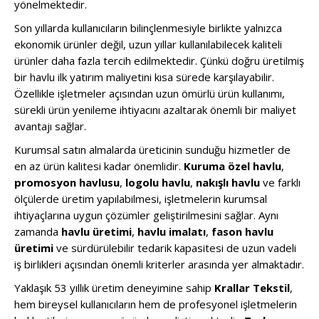
yönelmektedir.
Son yıllarda kullanıcıların bilinçlenmesiyle birlikte yalnızca
ekonomik ürünler değil, uzun yıllar kullanılabilecek kaliteli
ürünler daha fazla tercih edilmektedir. Çünkü doğru üretilmiş
bir havlu ilk yatırım maliyetini kısa sürede karşılayabilir.
Özellikle işletmeler açısından uzun ömürlü ürün kullanımı,
sürekli ürün yenileme ihtiyacını azaltarak önemli bir maliyet
avantajı sağlar.
Kurumsal satın almalarda üreticinin sunduğu hizmetler de
en az ürün kalitesi kadar önemlidir.
Kuruma özel havlu
,
promosyon havlusu
,
logolu havlu
,
nakışlı havlu
ve farklı
ölçülerde üretim yapılabilmesi, işletmelerin kurumsal
ihtiyaçlarına uygun çözümler geliştirilmesini sağlar. Aynı
zamanda
havlu üretimi
,
havlu imalatı
,
fason havlu
üretimi
ve sürdürülebilir tedarik kapasitesi de uzun vadeli
iş birlikleri açısından önemli kriterler arasında yer almaktadır.
Yaklaşık 53 yıllık üretim deneyimine sahip
Krallar Tekstil
,
hem bireysel kullanıcıların hem de profesyonel işletmelerin