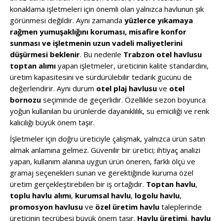
konaklama işletmeleri için önemli olan yalnızca havlunun şık
görünmesi değildir. Aynı zamanda
yüzlerce yıkamaya
rağmen yumuşaklığını koruması, misafire konfor
sunması ve işletmenin uzun vadeli maliyetlerini
düşürmesi beklenir
. Bu nedenle
Trabzon otel havlusu
toptan alımı
yapan işletmeler, üreticinin kalite standardını,
üretim kapasitesini ve sürdürülebilir tedarik gücünü de
değerlendirir. Aynı durum
otel plaj havlusu
ve
otel
bornozu
seçiminde de geçerlidir. Özellikle sezon boyunca
yoğun kullanılan bu ürünlerde dayanıklılık, su emiciliği ve renk
kalıcılığı büyük önem taşır.
İşletmeler için doğru üreticiyle çalışmak, yalnızca ürün satın
almak anlamına gelmez. Güvenilir bir üretici; ihtiyaç analizi
yapan, kullanım alanına uygun ürün öneren, farklı ölçü ve
gramaj seçenekleri sunan ve gerektiğinde kuruma özel
üretim gerçekleştirebilen bir iş ortağıdır.
Toptan havlu
,
toplu havlu alımı
,
kurumsal havlu
,
logolu havlu
,
promosyon havlusu
ve
özel üretim havlu
taleplerinde
üreticinin tecrübesi büyük önem taşır.
Havlu üretimi
,
havlu