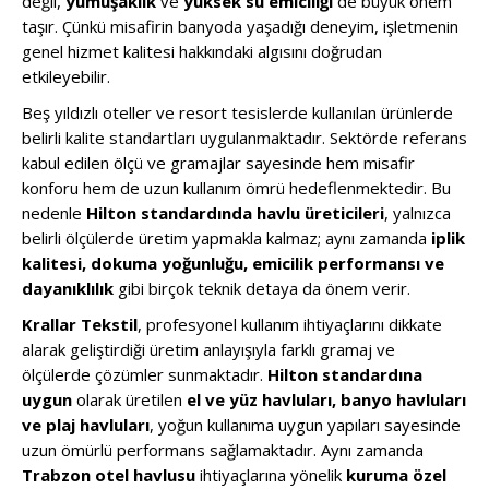
değil,
yumuşaklık
ve
yüksek su emiciliği
de büyük önem
taşır. Çünkü misafirin banyoda yaşadığı deneyim, işletmenin
genel hizmet kalitesi hakkındaki algısını doğrudan
etkileyebilir.
Beş yıldızlı oteller ve resort tesislerde kullanılan ürünlerde
belirli kalite standartları uygulanmaktadır. Sektörde referans
kabul edilen ölçü ve gramajlar sayesinde hem misafir
konforu hem de uzun kullanım ömrü hedeflenmektedir. Bu
nedenle
Hilton standardında havlu üreticileri
, yalnızca
belirli ölçülerde üretim yapmakla kalmaz; aynı zamanda
iplik
kalitesi, dokuma yoğunluğu, emicilik performansı ve
dayanıklılık
gibi birçok teknik detaya da önem verir.
Krallar Tekstil
, profesyonel kullanım ihtiyaçlarını dikkate
alarak geliştirdiği üretim anlayışıyla farklı gramaj ve
ölçülerde çözümler sunmaktadır.
Hilton standardına
uygun
olarak üretilen
el ve yüz havluları, banyo havluları
ve plaj havluları
, yoğun kullanıma uygun yapıları sayesinde
uzun ömürlü performans sağlamaktadır. Aynı zamanda
Trabzon otel havlusu
ihtiyaçlarına yönelik
kuruma özel