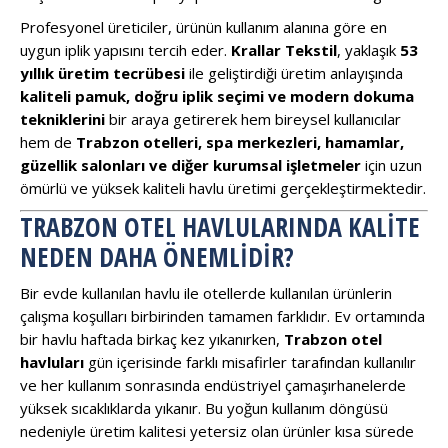
Profesyonel üreticiler, ürünün kullanım alanına göre en
uygun iplik yapısını tercih eder.
Krallar Tekstil
, yaklaşık
53
yıllık üretim tecrübesi
ile geliştirdiği üretim anlayışında
kaliteli pamuk, doğru iplik seçimi ve modern dokuma
tekniklerini
bir araya getirerek hem bireysel kullanıcılar
hem de
Trabzon otelleri, spa merkezleri, hamamlar,
güzellik salonları ve diğer kurumsal işletmeler
için uzun
ömürlü ve yüksek kaliteli havlu üretimi gerçekleştirmektedir.
TRABZON OTEL HAVLULARINDA KALITE
NEDEN DAHA ÖNEMLIDIR?
Bir evde kullanılan havlu ile otellerde kullanılan ürünlerin
çalışma koşulları birbirinden tamamen farklıdır. Ev ortamında
bir havlu haftada birkaç kez yıkanırken,
Trabzon otel
havluları
gün içerisinde farklı misafirler tarafından kullanılır
ve her kullanım sonrasında endüstriyel çamaşırhanelerde
yüksek sıcaklıklarda yıkanır. Bu yoğun kullanım döngüsü
nedeniyle üretim kalitesi yetersiz olan ürünler kısa sürede