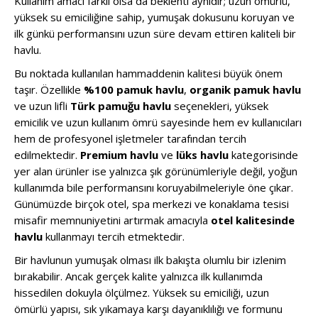
Kullanım amacı farklı olsa da beklenti aynıdır; uzun ömürlü,
yüksek su emiciliğine sahip, yumuşak dokusunu koruyan ve
ilk günkü performansını uzun süre devam ettiren kaliteli bir
havlu.
Bu noktada kullanılan hammaddenin kalitesi büyük önem
taşır. Özellikle
%100 pamuk havlu
,
organik pamuk havlu
ve uzun lifli
Türk pamuğu havlu
seçenekleri, yüksek
emicilik ve uzun kullanım ömrü sayesinde hem ev kullanıcıları
hem de profesyonel işletmeler tarafından tercih
edilmektedir.
Premium havlu
ve
lüks havlu
kategorisinde
yer alan ürünler ise yalnızca şık görünümleriyle değil, yoğun
kullanımda bile performansını koruyabilmeleriyle öne çıkar.
Günümüzde birçok otel, spa merkezi ve konaklama tesisi
misafir memnuniyetini artırmak amacıyla
otel kalitesinde
havlu
kullanmayı tercih etmektedir.
Bir havlunun yumuşak olması ilk bakışta olumlu bir izlenim
bırakabilir. Ancak gerçek kalite yalnızca ilk kullanımda
hissedilen dokuyla ölçülmez. Yüksek su emiciliği, uzun
ömürlü yapısı, sık yıkamaya karşı dayanıklılığı ve formunu