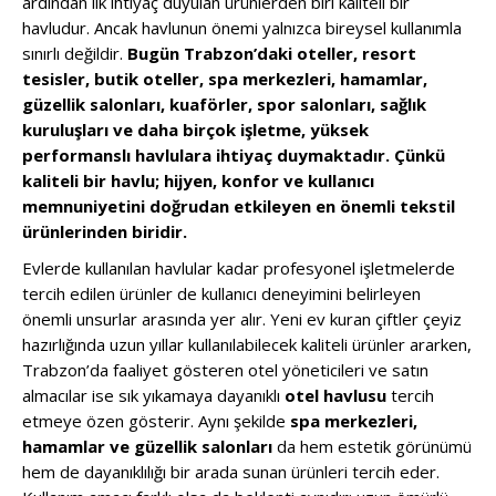
ardından ilk ihtiyaç duyulan ürünlerden biri kaliteli bir
havludur. Ancak havlunun önemi yalnızca bireysel kullanımla
sınırlı değildir.
Bugün Trabzon’daki oteller, resort
tesisler, butik oteller, spa merkezleri, hamamlar,
güzellik salonları, kuaförler, spor salonları, sağlık
kuruluşları ve daha birçok işletme, yüksek
performanslı havlulara ihtiyaç duymaktadır. Çünkü
kaliteli bir havlu; hijyen, konfor ve kullanıcı
memnuniyetini doğrudan etkileyen en önemli tekstil
ürünlerinden biridir.
Evlerde kullanılan havlular kadar profesyonel işletmelerde
tercih edilen ürünler de kullanıcı deneyimini belirleyen
önemli unsurlar arasında yer alır. Yeni ev kuran çiftler çeyiz
hazırlığında uzun yıllar kullanılabilecek kaliteli ürünler ararken,
Trabzon’da faaliyet gösteren otel yöneticileri ve satın
almacılar ise sık yıkamaya dayanıklı
otel havlusu
tercih
etmeye özen gösterir. Aynı şekilde
spa merkezleri,
hamamlar ve güzellik salonları
da hem estetik görünümü
hem de dayanıklılığı bir arada sunan ürünleri tercih eder.