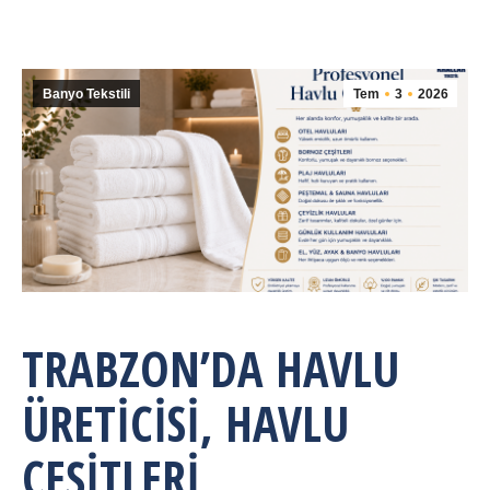
Banyo Tekstili
Tem
3
2026
TRABZON’DA HAVLU
ÜRETICISI, HAVLU
ÇEŞITLERI,