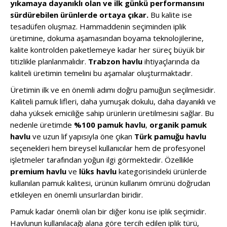
yıkamaya dayanıklı olan ve ilk günkü performansını
sürdürebilen ürünlerde ortaya çıkar.
Bu kalite ise
tesadüfen oluşmaz. Hammaddenin seçiminden iplik
üretimine, dokuma aşamasından boyama teknolojilerine,
kalite kontrolden paketlemeye kadar her süreç büyük bir
titizlikle planlanmalıdır.
Trabzon havlu
ihtiyaçlarında da
kaliteli üretimin temelini bu aşamalar oluşturmaktadır.
Üretimin ilk ve en önemli adımı doğru pamuğun seçilmesidir.
Kaliteli pamuk lifleri, daha yumuşak dokulu, daha dayanıklı ve
daha yüksek emiciliğe sahip ürünlerin üretilmesini sağlar. Bu
nedenle üretimde
%100 pamuk havlu
,
organik pamuk
havlu
ve uzun lif yapısıyla öne çıkan
Türk pamuğu havlu
seçenekleri hem bireysel kullanıcılar hem de profesyonel
işletmeler tarafından yoğun ilgi görmektedir. Özellikle
premium havlu
ve
lüks havlu
kategorisindeki ürünlerde
kullanılan pamuk kalitesi, ürünün kullanım ömrünü doğrudan
etkileyen en önemli unsurlardan biridir.
Pamuk kadar önemli olan bir diğer konu ise iplik seçimidir.
Havlunun kullanılacağı alana göre tercih edilen iplik türü,