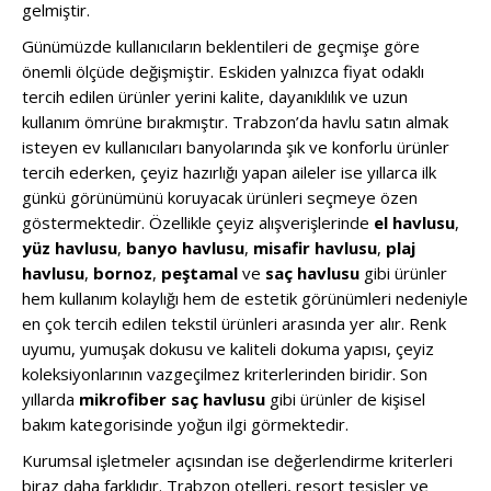
gelmiştir.
Günümüzde kullanıcıların beklentileri de geçmişe göre
önemli ölçüde değişmiştir. Eskiden yalnızca fiyat odaklı
tercih edilen ürünler yerini kalite, dayanıklılık ve uzun
kullanım ömrüne bırakmıştır. Trabzon’da havlu satın almak
isteyen ev kullanıcıları banyolarında şık ve konforlu ürünler
tercih ederken, çeyiz hazırlığı yapan aileler ise yıllarca ilk
günkü görünümünü koruyacak ürünleri seçmeye özen
göstermektedir. Özellikle çeyiz alışverişlerinde
el havlusu
,
yüz havlusu
,
banyo havlusu
,
misafir havlusu
,
plaj
havlusu
,
bornoz
,
peştamal
ve
saç havlusu
gibi ürünler
hem kullanım kolaylığı hem de estetik görünümleri nedeniyle
en çok tercih edilen tekstil ürünleri arasında yer alır. Renk
uyumu, yumuşak dokusu ve kaliteli dokuma yapısı, çeyiz
koleksiyonlarının vazgeçilmez kriterlerinden biridir. Son
yıllarda
mikrofiber saç havlusu
gibi ürünler de kişisel
bakım kategorisinde yoğun ilgi görmektedir.
Kurumsal işletmeler açısından ise değerlendirme kriterleri
biraz daha farklıdır. Trabzon otelleri, resort tesisler ve