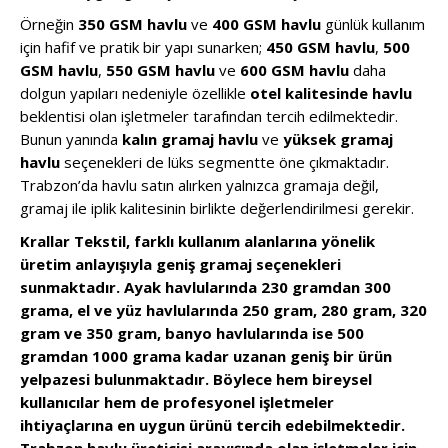
Örneğin
350 GSM havlu
ve
400 GSM havlu
günlük kullanım
için hafif ve pratik bir yapı sunarken;
450 GSM havlu
,
500
GSM havlu
,
550 GSM havlu
ve
600 GSM havlu
daha
dolgun yapıları nedeniyle özellikle
otel kalitesinde havlu
beklentisi olan işletmeler tarafından tercih edilmektedir.
Bunun yanında
kalın gramaj havlu
ve
yüksek gramaj
havlu
seçenekleri de lüks segmentte öne çıkmaktadır.
Trabzon’da havlu satın alırken yalnızca gramaja değil,
gramaj ile iplik kalitesinin birlikte değerlendirilmesi gerekir.
Krallar Tekstil, farklı kullanım alanlarına yönelik
üretim anlayışıyla geniş gramaj seçenekleri
sunmaktadır. Ayak havlularında 230 gramdan 300
grama, el ve yüz havlularında 250 gram, 280 gram, 320
gram ve 350 gram, banyo havlularında ise 500
gramdan 1000 grama kadar uzanan geniş bir ürün
yelpazesi bulunmaktadır. Böylece hem bireysel
kullanıcılar hem de profesyonel işletmeler
ihtiyaçlarına en uygun ürünü tercih edebilmektedir.
Trabzon havlu üreticisi arayışında olan işletmeler için