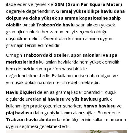
ifade eder ve genellikle
GSM (Gram Per Square Meter)
değeriyle değerlendirilir.
Gramaj yükseldikçe havlu daha
dolgun ve daha yüksek su emme kapasitesine sahip
olabilir
. Ancak
Trabzon’da havlu
satın alırken yüksek
gramajlı ürünlerin her zaman en iyi seçenek olduğu
düşünülmemelidir. Önemli olan kullanım alanına uygun
gramajın tercih edilmesidir.
Örneğin
Trabzon’daki oteller, spor salonları ve spa
merkezlerinde
kullanılan havlularda hem yüksek emicilik
hem de hızlı kuruma performansı birlikte
değerlendirilmektedir. Ev kullanıcıları ise daha dolgun ve
yumuşak dokulu ürünleri tercih edebilmektedir.
Havlu ölçüleri
de en az gramaj kadar önemlidir. Küçük
ölçülerde üretilen
el havlusu
ve
yüz havlusu
günlük
kullanım için pratik çözümler sunarken;
banyo havlusu
ve
plaj havlusu
daha geniş kullanım alanı sağlar. Bu nedenle
Trabzon havlu
alımlarında ürün ölçülerinin kullanım amacına
uygun seçilmesi gerekmektedir.