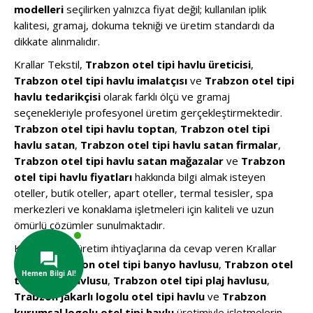
modelleri
seçilirken yalnızca fiyat değil; kullanılan iplik
kalitesi, gramaj, dokuma tekniği ve üretim standardı da
dikkate alınmalıdır.
Krallar Tekstil,
Trabzon otel tipi havlu üreticisi
,
Trabzon otel tipi havlu imalatçısı
ve
Trabzon otel tipi
havlu tedarikçisi
olarak farklı ölçü ve gramaj
seçenekleriyle profesyonel üretim gerçekleştirmektedir.
Trabzon otel tipi havlu toptan
,
Trabzon otel tipi
havlu satan
,
Trabzon otel tipi havlu satan firmalar
,
Trabzon otel tipi havlu satan mağazalar
ve
Trabzon
otel tipi havlu fiyatları
hakkında bilgi almak isteyen
oteller, butik oteller, apart oteller, termal tesisler, spa
merkezleri ve konaklama işletmeleri için kaliteli ve uzun
ömürlü çözümler sunulmaktadır.
Kuruma özel üretim ihtiyaçlarına da cevap veren Krallar
Tekstil;
Trabzon otel tipi banyo havlusu
,
Trabzon otel
tipi el yüz havlusu
,
Trabzon otel tipi plaj havlusu
,
Trabzon jakarlı logolu otel tipi havlu
ve
Trabzon
kurumsal logolu otel tipi havlu
üretimiyle işletmelerin