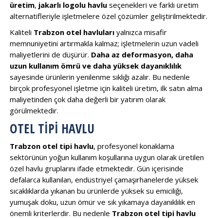
üretim
,
jakarlı logolu havlu
seçenekleri ve farklı üretim
alternatifleriyle işletmelere özel çözümler geliştirilmektedir.
Kaliteli
Trabzon otel havluları
yalnızca misafir
memnuniyetini artırmakla kalmaz; işletmelerin uzun vadeli
maliyetlerini de düşürür.
Daha az deformasyon, daha
uzun kullanım ömrü ve daha yüksek dayanıklılık
sayesinde ürünlerin yenilenme sıklığı azalır. Bu nedenle
birçok profesyonel işletme için kaliteli üretim, ilk satın alma
maliyetinden çok daha değerli bir yatırım olarak
görülmektedir.
OTEL TIPI HAVLU
Trabzon otel tipi havlu
, profesyonel konaklama
sektörünün yoğun kullanım koşullarına uygun olarak üretilen
özel havlu gruplarını ifade etmektedir. Gün içerisinde
defalarca kullanılan, endüstriyel çamaşırhanelerde yüksek
sıcaklıklarda yıkanan bu ürünlerde yüksek su emiciliği,
yumuşak doku, uzun ömür ve sık yıkamaya dayanıklılık en
önemli kriterlerdir. Bu nedenle
Trabzon otel tipi havlu