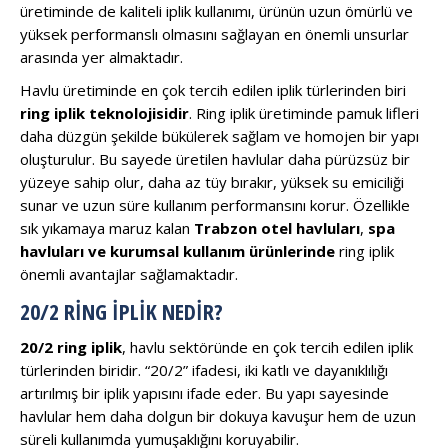
üretiminde de kaliteli iplik kullanımı, ürünün uzun ömürlü ve
yüksek performanslı olmasını sağlayan en önemli unsurlar
arasında yer almaktadır.
Havlu üretiminde en çok tercih edilen iplik türlerinden biri
ring iplik teknolojisidir
. Ring iplik üretiminde pamuk lifleri
daha düzgün şekilde bükülerek sağlam ve homojen bir yapı
oluşturulur. Bu sayede üretilen havlular daha pürüzsüz bir
yüzeye sahip olur, daha az tüy bırakır, yüksek su emiciliği
sunar ve uzun süre kullanım performansını korur. Özellikle
sık yıkamaya maruz kalan
Trabzon otel havluları
,
spa
havluları ve kurumsal kullanım ürünlerinde
ring iplik
önemli avantajlar sağlamaktadır.
20/2 RING İPLIK NEDIR?
20/2 ring iplik
, havlu sektöründe en çok tercih edilen iplik
türlerinden biridir. “20/2” ifadesi, iki katlı ve dayanıklılığı
artırılmış bir iplik yapısını ifade eder. Bu yapı sayesinde
havlular hem daha dolgun bir dokuya kavuşur hem de uzun
süreli kullanımda yumuşaklığını koruyabilir.