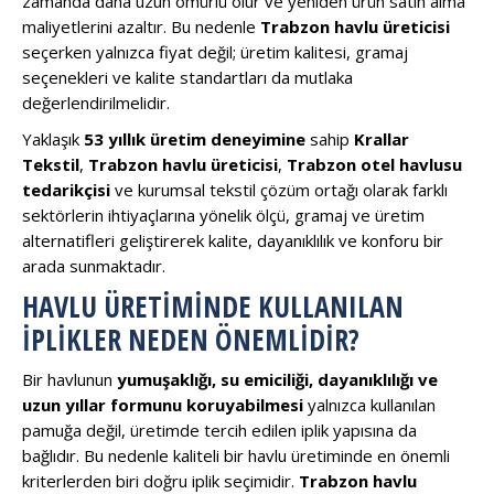
zamanda daha uzun ömürlü olur ve yeniden ürün satın alma
maliyetlerini azaltır. Bu nedenle
Trabzon havlu üreticisi
seçerken yalnızca fiyat değil; üretim kalitesi, gramaj
seçenekleri ve kalite standartları da mutlaka
değerlendirilmelidir.
Yaklaşık
53 yıllık üretim deneyimine
sahip
Krallar
Tekstil
,
Trabzon havlu üreticisi
,
Trabzon otel havlusu
tedarikçisi
ve kurumsal tekstil çözüm ortağı olarak farklı
sektörlerin ihtiyaçlarına yönelik ölçü, gramaj ve üretim
alternatifleri geliştirerek kalite, dayanıklılık ve konforu bir
arada sunmaktadır.
HAVLU ÜRETIMINDE KULLANILAN
İPLIKLER NEDEN ÖNEMLIDIR?
Bir havlunun
yumuşaklığı, su emiciliği, dayanıklılığı ve
uzun yıllar formunu koruyabilmesi
yalnızca kullanılan
pamuğa değil, üretimde tercih edilen iplik yapısına da
bağlıdır. Bu nedenle kaliteli bir havlu üretiminde en önemli
kriterlerden biri doğru iplik seçimidir.
Trabzon havlu