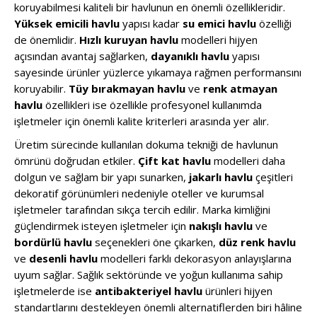
koruyabilmesi kaliteli bir havlunun en önemli özellikleridir.
Yüksek emicili havlu
yapısı kadar
su emici havlu
özelliği
de önemlidir.
Hızlı kuruyan havlu
modelleri hijyen
açısından avantaj sağlarken,
dayanıklı havlu
yapısı
sayesinde ürünler yüzlerce yıkamaya rağmen performansını
koruyabilir.
Tüy bırakmayan havlu
ve
renk atmayan
havlu
özellikleri ise özellikle profesyonel kullanımda
işletmeler için önemli kalite kriterleri arasında yer alır.
Üretim sürecinde kullanılan dokuma tekniği de havlunun
ömrünü doğrudan etkiler.
Çift kat havlu
modelleri daha
dolgun ve sağlam bir yapı sunarken,
jakarlı havlu
çeşitleri
dekoratif görünümleri nedeniyle oteller ve kurumsal
işletmeler tarafından sıkça tercih edilir. Marka kimliğini
güçlendirmek isteyen işletmeler için
nakışlı havlu
ve
bordürlü havlu
seçenekleri öne çıkarken,
düz renk havlu
ve
desenli havlu
modelleri farklı dekorasyon anlayışlarına
uyum sağlar. Sağlık sektöründe ve yoğun kullanıma sahip
işletmelerde ise
antibakteriyel havlu
ürünleri hijyen
standartlarını destekleyen önemli alternatiflerden biri hâline