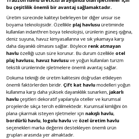
bu çeşitlilik önemli bir avantaj sağlamaktadır.
Üretim sürecinde kaliteyi belirleyen bir diğer unsur ise
boyama teknolojisidir. Özellikle
plaj havlusu
üretiminde
kullanılan indanthren boya teknolojisi, ürünlerin güneş ışığına,
deniz suyuna, havuz kimyasallarına ve sık yıkamaya karşı
daha dayanıklı olmasını sağlar. Böylece
renk atmayan
havlu
özelliği uzun süre korunur. Bu durum özellikle
otel
plaj havlusu
,
havuz havlusu
ve yoğun kullanılan turizm
tekstili ürünlerinde işletmelere önemli avantaj sağlar.
Dokuma tekniği de üretim kalitesini doğrudan etkileyen
önemli faktörlerden biridir.
Çift kat havlu
modelleri yoğun
kullanıma karşı daha yüksek dayanıklılık sunarken,
jakarlı
havlu
çeşitleri dekoratif yapılarıyla oteller ve kurumsal
projelerde sıkça tercih edilmektedir. Kurumsal kimliğini ön
plana çıkarmak isteyen işletmeler için
nakışlı havlu
,
bordürlü havlu
,
logolu havlu
ve
özel üretim havlu
seçenekleri marka değerini destekleyen önemli ürün
grupları arasında yer almaktadır.