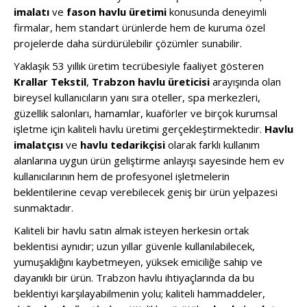
imalatı
ve
fason havlu üretimi
konusunda deneyimli
firmalar, hem standart ürünlerde hem de kuruma özel
projelerde daha sürdürülebilir çözümler sunabilir.
Yaklaşık 53 yıllık üretim tecrübesiyle faaliyet gösteren
Krallar Tekstil
,
Trabzon havlu üreticisi
arayışında olan
bireysel kullanıcıların yanı sıra oteller, spa merkezleri,
güzellik salonları, hamamlar, kuaförler ve birçok kurumsal
işletme için kaliteli havlu üretimi gerçekleştirmektedir.
Havlu
imalatçısı
ve
havlu tedarikçisi
olarak farklı kullanım
alanlarına uygun ürün geliştirme anlayışı sayesinde hem ev
kullanıcılarının hem de profesyonel işletmelerin
beklentilerine cevap verebilecek geniş bir ürün yelpazesi
sunmaktadır.
Kaliteli bir havlu satın almak isteyen herkesin ortak
beklentisi aynıdır; uzun yıllar güvenle kullanılabilecek,
yumuşaklığını kaybetmeyen, yüksek emiciliğe sahip ve
dayanıklı bir ürün. Trabzon havlu ihtiyaçlarında da bu
beklentiyi karşılayabilmenin yolu; kaliteli hammaddeler,