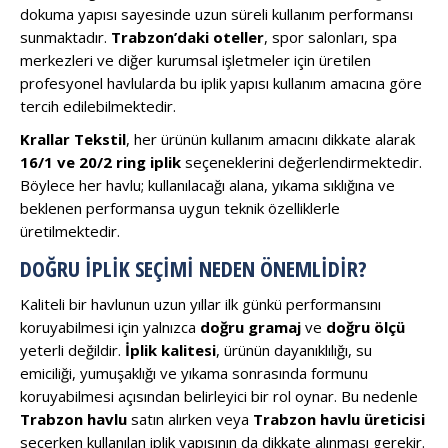
dokuma yapısı sayesinde uzun süreli kullanım performansı
sunmaktadır.
Trabzon’daki oteller
, spor salonları, spa
merkezleri ve diğer kurumsal işletmeler için üretilen
profesyonel havlularda bu iplik yapısı kullanım amacına göre
tercih edilebilmektedir.
Krallar Tekstil
, her ürünün kullanım amacını dikkate alarak
16/1 ve 20/2 ring iplik
seçeneklerini değerlendirmektedir.
Böylece her havlu; kullanılacağı alana, yıkama sıklığına ve
beklenen performansa uygun teknik özelliklerle
üretilmektedir.
DOĞRU İPLIK SEÇIMI NEDEN ÖNEMLIDIR?
Kaliteli bir havlunun uzun yıllar ilk günkü performansını
koruyabilmesi için yalnızca
doğru gramaj
ve
doğru ölçü
yeterli değildir.
İplik kalitesi
, ürünün dayanıklılığı, su
emiciliği, yumuşaklığı ve yıkama sonrasında formunu
koruyabilmesi açısından belirleyici bir rol oynar. Bu nedenle
Trabzon havlu
satın alırken veya
Trabzon havlu üreticisi
seçerken kullanılan iplik yapısının da dikkate alınması gerekir.