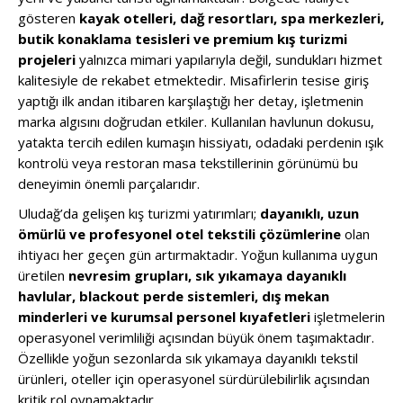
gösteren
kayak otelleri, dağ resortları, spa merkezleri,
butik konaklama tesisleri ve premium kış turizmi
projeleri
yalnızca mimari yapılarıyla değil, sundukları hizmet
kalitesiyle de rekabet etmektedir. Misafirlerin tesise giriş
yaptığı ilk andan itibaren karşılaştığı her detay, işletmenin
marka algısını doğrudan etkiler. Kullanılan havlunun dokusu,
yatakta tercih edilen kumaşın hissiyatı, odadaki perdenin ışık
kontrolü veya restoran masa tekstillerinin görünümü bu
deneyimin önemli parçalarıdır.
Uludağ’da gelişen kış turizmi yatırımları;
dayanıklı, uzun
ömürlü ve profesyonel otel tekstili çözümlerine
olan
ihtiyacı her geçen gün artırmaktadır. Yoğun kullanıma uygun
üretilen
nevresim grupları, sık yıkamaya dayanıklı
havlular, blackout perde sistemleri, dış mekan
minderleri ve kurumsal personel kıyafetleri
işletmelerin
operasyonel verimliliği açısından büyük önem taşımaktadır.
Özellikle yoğun sezonlarda sık yıkamaya dayanıklı tekstil
ürünleri, oteller için operasyonel sürdürülebilirlik açısından
kritik rol oynamaktadır.