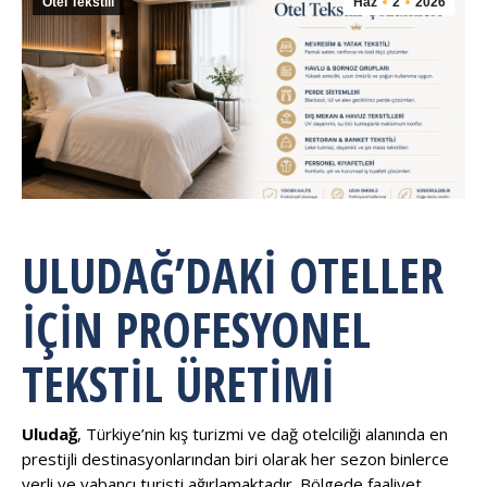
Otel Tekstili
Haz
2
2026
ULUDAĞ’DAKI OTELLER
İÇIN PROFESYONEL
TEKSTIL ÜRETIMI
Uludağ
, Türkiye’nin kış turizmi ve dağ otelciliği alanında en
prestijli destinasyonlarından biri olarak her sezon binlerce
yerli ve yabancı turisti ağırlamaktadır. Bölgede faaliyet