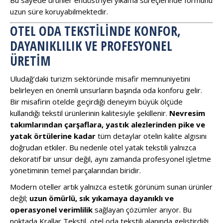
uzun süre koruyabilmektedir.
OTEL ODA TEKSTILINDE KONFOR,
DAYANIKLILIK VE PROFESYONEL
ÜRETIM
Uludağ’daki turizm sektöründe misafir memnuniyetini
belirleyen en önemli unsurların başında oda konforu gelir.
Bir misafirin otelde geçirdiği deneyim büyük ölçüde
kullandığı tekstil ürünlerinin kalitesiyle şekillenir.
Nevresim
takımlarından çarşaflara, yastık alezlerinden pike ve
yatak örtülerine kadar
tüm detaylar otelin kalite algısını
doğrudan etkiler. Bu nedenle otel yatak tekstili yalnızca
dekoratif bir unsur değil, aynı zamanda profesyonel işletme
yönetiminin temel parçalarından biridir.
Modern oteller artık yalnızca estetik görünüm sunan ürünler
değil;
uzun ömürlü, sık yıkamaya dayanıklı ve
operasyonel verimlilik
sağlayan çözümler arıyor. Bu
noktada Krallar Tekstil, otel oda tekstili alanında geliştirdiği