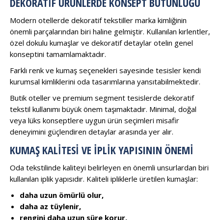
DEKORATIF ÜRÜNLERDE KONSEPT BÜTÜNLÜĞÜ
Modern otellerde dekoratif tekstiller marka kimliğinin
önemli parçalarından biri haline gelmiştir. Kullanılan kırlentler,
özel dokulu kumaşlar ve dekoratif detaylar otelin genel
konseptini tamamlamaktadır.
Farklı renk ve kumaş seçenekleri sayesinde tesisler kendi
kurumsal kimliklerini oda tasarımlarına yansıtabilmektedir.
Butik oteller ve premium segment tesislerde dekoratif
tekstil kullanımı büyük önem taşımaktadır. Minimal, doğal
veya lüks konseptlere uygun ürün seçimleri misafir
deneyimini güçlendiren detaylar arasında yer alır.
KUMAŞ KALITESI VE İPLIK YAPISININ ÖNEMI
Oda tekstilinde kaliteyi belirleyen en önemli unsurlardan biri
kullanılan iplik yapısıdır. Kaliteli ipliklerle üretilen kumaşlar:
daha uzun ömürlü olur,
daha az tüylenir,
rengini daha uzun süre korur,