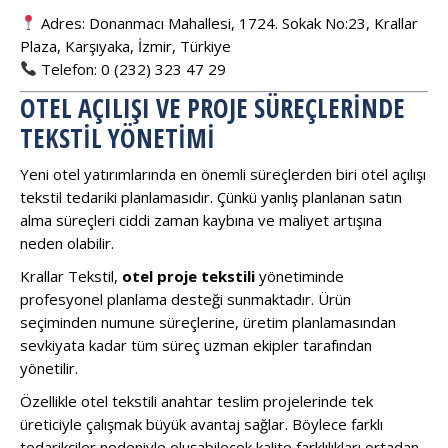
Adres: Donanmacı Mahallesi, 1724. Sokak No:23, Krallar
Plaza, Karşıyaka, İzmir, Türkiye
Telefon: 0 (232) 323 47 29
OTEL AÇILIŞI VE PROJE SÜREÇLERINDE
TEKSTIL YÖNETIMI
Yeni otel yatırımlarında en önemli süreçlerden biri otel açılışı
tekstil tedariki planlamasıdır. Çünkü yanlış planlanan satın
alma süreçleri ciddi zaman kaybına ve maliyet artışına
neden olabilir.
Krallar Tekstil,
otel proje tekstili
yönetiminde
profesyonel planlama desteği sunmaktadır. Ürün
seçiminden numune süreçlerine, üretim planlamasından
sevkiyata kadar tüm süreç uzman ekipler tarafından
yönetilir.
Özellikle otel tekstili anahtar teslim projelerinde tek
üreticiyle çalışmak büyük avantaj sağlar. Böylece farklı
tedarikçiler nedeniyle oluşabilecek kalite farklılıkları ortadan