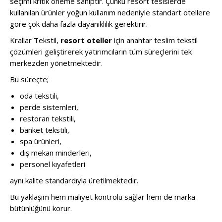
seçimi kritik öneme sahiptir. Çünkü resort tesislerde
kullanılan ürünler yoğun kullanım nedeniyle standart otellere
göre çok daha fazla dayanıklılık gerektirir.
Krallar Tekstil,
resort oteller
için anahtar teslim tekstil
çözümleri geliştirerek yatırımcıların tüm süreçlerini tek
merkezden yönetmektedir.
Bu süreçte;
oda tekstili,
perde sistemleri,
restoran tekstili,
banket tekstili,
spa ürünleri,
dış mekan minderleri,
personel kıyafetleri
aynı kalite standardıyla üretilmektedir.
Bu yaklaşım hem maliyet kontrolü sağlar hem de marka
bütünlüğünü korur.