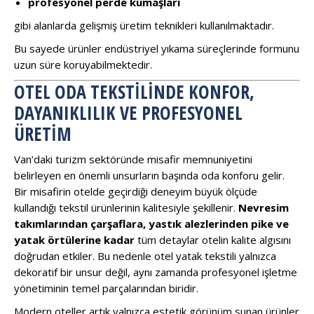
profesyonel perde kumaşları
gibi alanlarda gelişmiş üretim teknikleri kullanılmaktadır.
Bu sayede ürünler endüstriyel yıkama süreçlerinde formunu
uzun süre koruyabilmektedir.
OTEL ODA TEKSTILINDE KONFOR,
DAYANIKLILIK VE PROFESYONEL
ÜRETIM
Van’daki turizm sektöründe misafir memnuniyetini
belirleyen en önemli unsurların başında oda konforu gelir.
Bir misafirin otelde geçirdiği deneyim büyük ölçüde
kullandığı tekstil ürünlerinin kalitesiyle şekillenir.
Nevresim
takımlarından çarşaflara, yastık alezlerinden pike ve
yatak örtülerine kadar
tüm detaylar otelin kalite algısını
doğrudan etkiler. Bu nedenle otel yatak tekstili yalnızca
dekoratif bir unsur değil, aynı zamanda profesyonel işletme
yönetiminin temel parçalarından biridir.
Modern oteller artık yalnızca estetik görünüm sunan ürünler