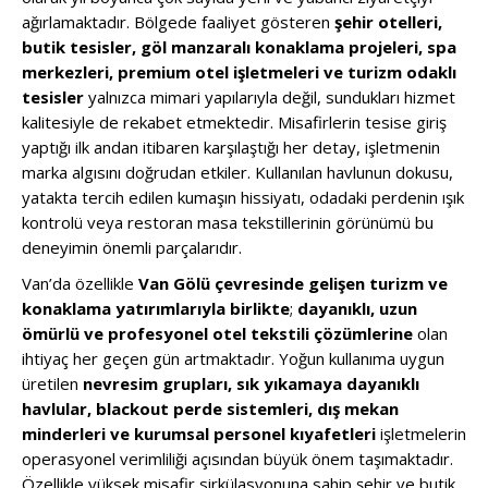
ağırlamaktadır. Bölgede faaliyet gösteren
şehir otelleri,
butik tesisler, göl manzaralı konaklama projeleri, spa
merkezleri, premium otel işletmeleri ve turizm odaklı
tesisler
yalnızca mimari yapılarıyla değil, sundukları hizmet
kalitesiyle de rekabet etmektedir. Misafirlerin tesise giriş
yaptığı ilk andan itibaren karşılaştığı her detay, işletmenin
marka algısını doğrudan etkiler. Kullanılan havlunun dokusu,
yatakta tercih edilen kumaşın hissiyatı, odadaki perdenin ışık
kontrolü veya restoran masa tekstillerinin görünümü bu
deneyimin önemli parçalarıdır.
Van’da özellikle
Van Gölü çevresinde gelişen turizm ve
konaklama yatırımlarıyla birlikte
;
dayanıklı, uzun
ömürlü ve profesyonel otel tekstili çözümlerine
olan
ihtiyaç her geçen gün artmaktadır. Yoğun kullanıma uygun
üretilen
nevresim grupları, sık yıkamaya dayanıklı
havlular, blackout perde sistemleri, dış mekan
minderleri ve kurumsal personel kıyafetleri
işletmelerin
operasyonel verimliliği açısından büyük önem taşımaktadır.
Özellikle yüksek misafir sirkülasyonuna sahip şehir ve butik