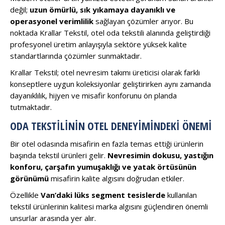
değil;
uzun ömürlü, sık yıkamaya dayanıklı ve
operasyonel verimlilik
sağlayan çözümler arıyor. Bu
noktada Krallar Tekstil, otel oda tekstili alanında geliştirdiği
profesyonel üretim anlayışıyla sektöre yüksek kalite
standartlarında çözümler sunmaktadır.
Krallar Tekstil; otel nevresim takımı üreticisi olarak farklı
konseptlere uygun koleksiyonlar geliştirirken aynı zamanda
dayanıklılık, hijyen ve misafir konforunu ön planda
tutmaktadır.
ODA TEKSTILININ OTEL DENEYIMINDEKI ÖNEMI
Bir otel odasında misafirin en fazla temas ettiği ürünlerin
başında tekstil ürünleri gelir.
Nevresimin dokusu, yastığın
konforu, çarşafın yumuşaklığı ve yatak örtüsünün
görünümü
misafirin kalite algısını doğrudan etkiler.
Özellikle
Van’daki lüks segment tesislerde
kullanılan
tekstil ürünlerinin kalitesi marka algısını güçlendiren önemli
unsurlar arasında yer alır.