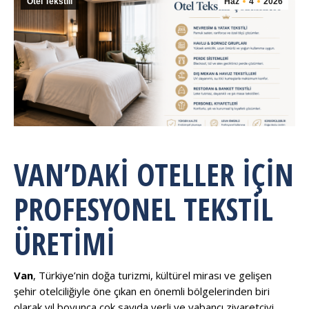
Otel Tekstili
Haz
4
2026
VAN’DAKI OTELLER İÇIN
PROFESYONEL TEKSTIL
ÜRETIMI
Van
, Türkiye’nin doğa turizmi, kültürel mirası ve gelişen
şehir otelciliğiyle öne çıkan en önemli bölgelerinden biri
olarak yıl boyunca çok sayıda yerli ve yabancı ziyaretçiyi