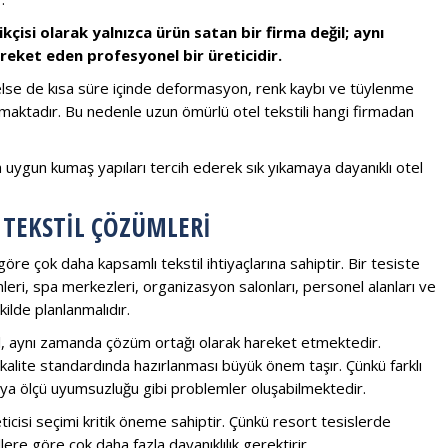
ikçisi olarak yalnızca ürün satan bir firma değil; aynı
eket eden profesyonel bir üreticidir.
nelse de kısa süre içinde deformasyon, renk kaybı ve tüylenme
maktadır. Bu nedenle uzun ömürlü otel tekstili hangi firmadan
a uygun kumaş yapıları tercih ederek sık yıkamaya dayanıklı otel
 TEKSTIL ÇÖZÜMLERI
öre çok daha kapsamlı tekstil ihtiyaçlarına sahiptir. Bir tesiste
ümleri, spa merkezleri, organizasyon salonları, personel alanları ve
ilde planlanmalıdır.
ğil, aynı zamanda çözüm ortağı olarak hareket etmektedir.
 kalite standardında hazırlanması büyük önem taşır. Çünkü farklı
ı veya ölçü uyumsuzluğu gibi problemler oluşabilmektedir.
eticisi seçimi kritik öneme sahiptir. Çünkü resort tesislerde
ere göre çok daha fazla dayanıklılık gerektirir.