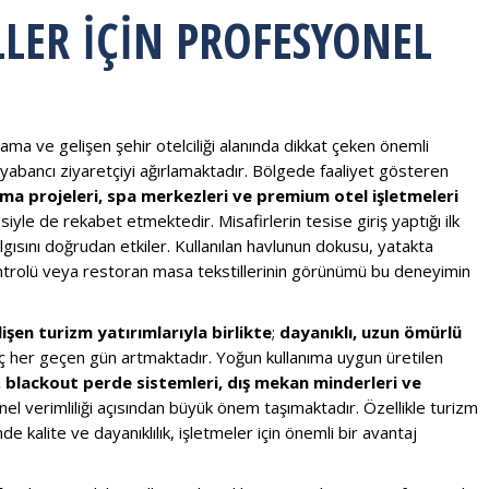
LER İÇIN PROFESYONEL
klama ve gelişen şehir otelciliği alanında dikkat çeken önemli
e yabancı ziyaretçiyi ağırlamaktadır. Bölgede faaliyet gösteren
lama projeleri, spa merkezleri ve premium otel işletmeleri
esiyle de rekabet etmektedir. Misafirlerin tesise giriş yaptığı ilk
lgısını doğrudan etkiler. Kullanılan havlunun dokusu, yatakta
kontrolü veya restoran masa tekstillerinin görünümü bu deneyimin
şen turizm yatırımlarıyla birlikte
;
dayanıklı, uzun ömürlü
aç her geçen gün artmaktadır. Yoğun kullanıma uygun üretilen
, blackout perde sistemleri, dış mekan minderleri ve
el verimliliği açısından büyük önem taşımaktadır. Özellikle turizm
 kalite ve dayanıklılık, işletmeler için önemli bir avantaj