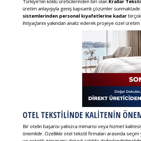
Türkiye’nin köklü üreticilerinden biri olan
Krallar Teksti
üretim anlayışıyla geniş kapsamlı çözümler sunmaktadır
sistemlerinden personel kıyafetlerine kadar
birçok
ihtiyaçlarını yakından analiz ederek projeye özel üreti
OTEL TEKSTILINDE KALITENIN ÖNE
Bir otelin başarısı yalnızca mimarisi veya hizmet kalites
önemlidir. Özellikle otel tekstil firmaları arasında seçi
ve estetik görünümü detaylı şekilde değerlendirilmelidir