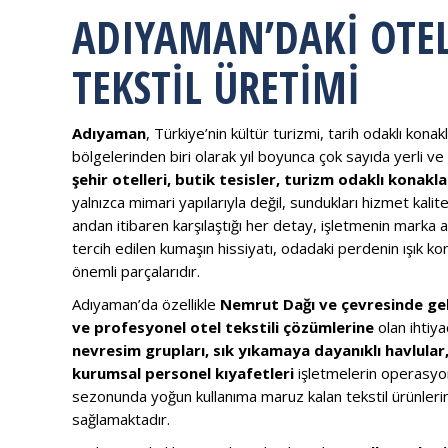
ADIYAMAN’DAKI OTEL
TEKSTIL ÜRETIMI
Adıyaman
, Türkiye’nin kültür turizmi, tarih odaklı kona
bölgelerinden biri olarak yıl boyunca çok sayıda yerli v
şehir otelleri, butik tesisler, turizm odaklı konak
yalnızca mimari yapılarıyla değil, sundukları hizmet kalit
andan itibaren karşılaştığı her detay, işletmenin marka a
tercih edilen kumaşın hissiyatı, odadaki perdenin ışık 
önemli parçalarıdır.
Adıyaman’da özellikle
Nemrut Dağı ve çevresinde geli
ve profesyonel otel tekstili çözümlerine
olan ihtiy
nevresim grupları, sık yıkamaya dayanıklı havlular
kurumsal personel kıyafetleri
işletmelerin operasyon
sezonunda yoğun kullanıma maruz kalan tekstil ürünlerinde
sağlamaktadır.