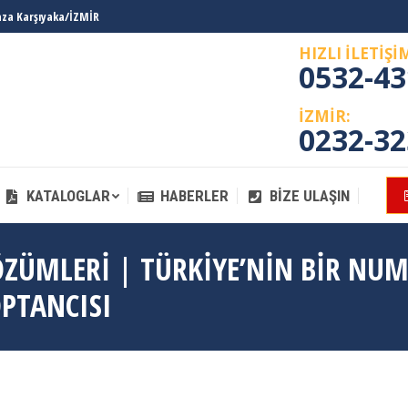
laza Karşıyaka/İZMİR
KATALOGLAR
HABERLER
BIZE ULAŞIN
HIZLI İLETİŞİ
0532-43
İZMİR:
0232-32
KATALOGLAR
HABERLER
BIZE ULAŞIN
ÖZÜMLERI | TÜRKIYE’NIN BIR NU
OPTANCISI