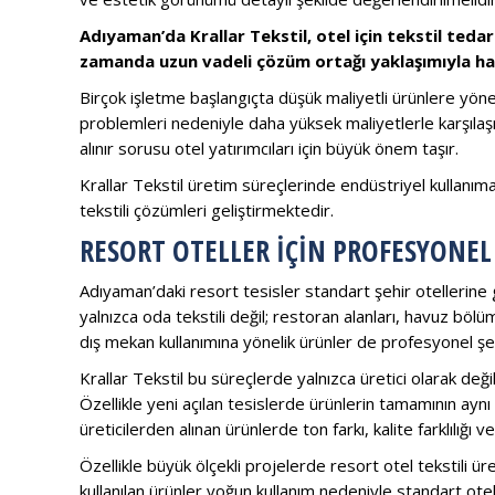
Adıyaman’da Krallar Tekstil, otel için tekstil tedar
zamanda uzun vadeli çözüm ortağı yaklaşımıyla har
Birçok işletme başlangıçta düşük maliyetli ürünlere yö
problemleri nedeniyle daha yüksek maliyetlerle karşılaş
alınır sorusu otel yatırımcıları için büyük önem taşır.
Krallar Tekstil üretim süreçlerinde endüstriyel kullanım
tekstili çözümleri geliştirmektedir.
RESORT OTELLER İÇIN PROFESYONEL
Adıyaman’daki resort tesisler standart şehir otellerine g
yalnızca oda tekstili değil; restoran alanları, havuz böl
dış mekan kullanımına yönelik ürünler de profesyonel şek
Krallar Tekstil bu süreçlerde yalnızca üretici olarak de
Özellikle yeni açılan tesislerde ürünlerin tamamının aynı
üreticilerden alınan ürünlerde ton farkı, kalite farklılığ
Özellikle büyük ölçekli projelerde resort otel tekstili ür
kullanılan ürünler yoğun kullanım nedeniyle standart otell