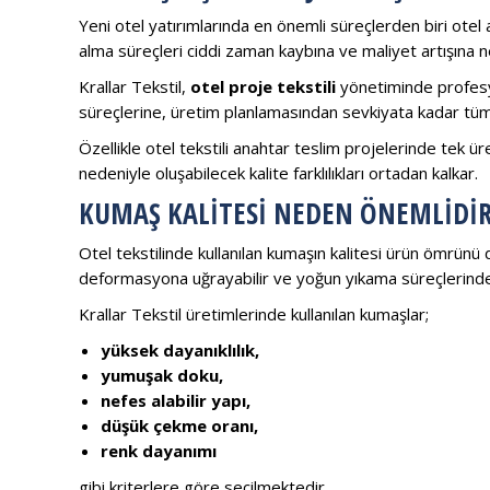
Yeni otel yatırımlarında en önemli süreçlerden biri otel aç
alma süreçleri ciddi zaman kaybına ve maliyet artışına ne
Krallar Tekstil,
otel proje tekstili
yönetiminde profesy
süreçlerine, üretim planlamasından sevkiyata kadar tüm 
Özellikle otel tekstili anahtar teslim projelerinde tek ür
nedeniyle oluşabilecek kalite farklılıkları ortadan kalkar.
KUMAŞ KALITESI NEDEN ÖNEMLIDIR
Otel tekstilinde kullanılan kumaşın kalitesi ürün ömrünü 
deformasyona uğrayabilir ve yoğun yıkama süreçlerinde
Krallar Tekstil üretimlerinde kullanılan kumaşlar;
yüksek dayanıklılık,
yumuşak doku,
nefes alabilir yapı,
düşük çekme oranı,
renk dayanımı
gibi kriterlere göre seçilmektedir.