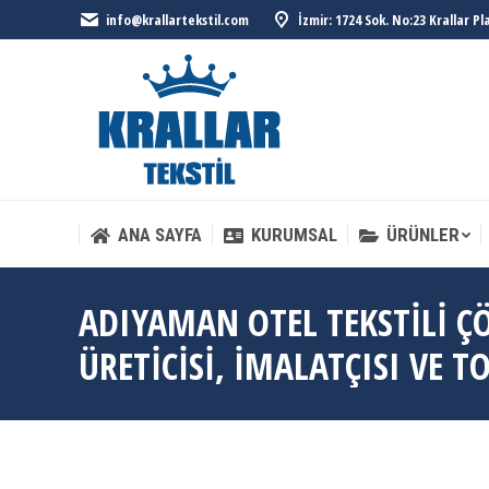
info@krallartekstil.com
İzmir: 1724 Sok. No:23 Krallar P
ANA SAYFA
KURUMSAL
ÜRÜNLER
ANA SAYFA
KURUMSAL
ÜRÜNLER
ADIYAMAN OTEL TEKSTILI Ç
ÜRETICISI, İMALATÇISI VE T