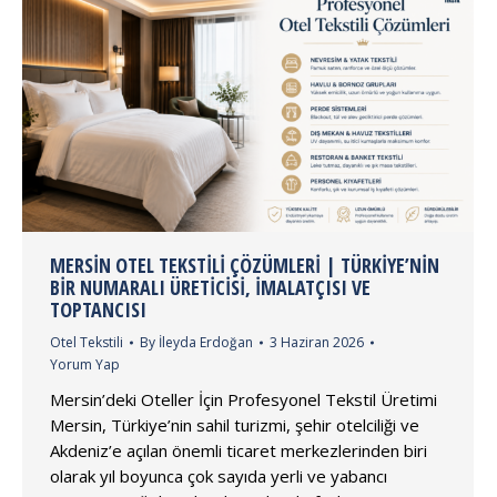
MERSIN OTEL TEKSTILI ÇÖZÜMLERI | TÜRKIYE’NIN
BIR NUMARALI ÜRETICISI, İMALATÇISI VE
TOPTANCISI
Otel Tekstili
By
İleyda Erdoğan
3 Haziran 2026
Yorum Yap
Mersin’deki Oteller İçin Profesyonel Tekstil Üretimi
Mersin, Türkiye’nin sahil turizmi, şehir otelciliği ve
Akdeniz’e açılan önemli ticaret merkezlerinden biri
olarak yıl boyunca çok sayıda yerli ve yabancı