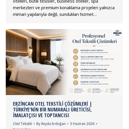
otelleri, butik tesisler, business oteller, spa
merkezleri ve premium konaklama projeleri yalnızca
mimari yapılarıyla değil, sundukları hizmet…
ERZINCAN OTEL TEKSTILI ÇÖZÜMLERI |
TÜRKIYE’NIN BIR NUMARALI ÜRETICISI,
İMALATÇISI VE TOPTANCISI
Otel Tekstili
By
İleyda Erdoğan
3 Haziran 2026