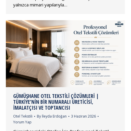
yalnızca mimari yapılarıyla…
GÜMÜŞHANE OTEL TEKSTILI ÇÖZÜMLERI |
TÜRKIYE’NIN BIR NUMARALI ÜRETICISI,
İMALATÇISI VE TOPTANCISI
Otel Tekstili
By
İleyda Erdoğan
3 Haziran 2026
Yorum Yap