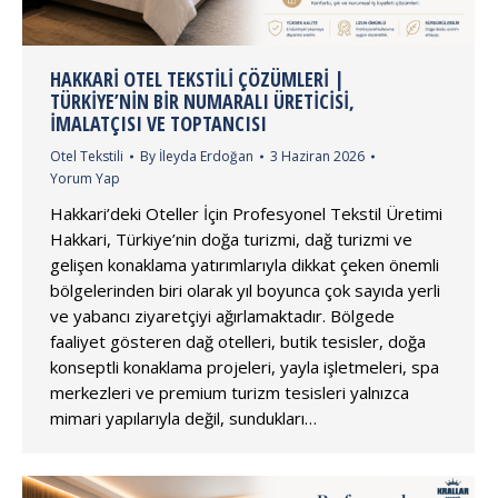
HAKKARI OTEL TEKSTILI ÇÖZÜMLERI |
TÜRKIYE’NIN BIR NUMARALI ÜRETICISI,
İMALATÇISI VE TOPTANCISI
Otel Tekstili
By
İleyda Erdoğan
3 Haziran 2026
Yorum Yap
Hakkari’deki Oteller İçin Profesyonel Tekstil Üretimi
Hakkari, Türkiye’nin doğa turizmi, dağ turizmi ve
gelişen konaklama yatırımlarıyla dikkat çeken önemli
bölgelerinden biri olarak yıl boyunca çok sayıda yerli
ve yabancı ziyaretçiyi ağırlamaktadır. Bölgede
faaliyet gösteren dağ otelleri, butik tesisler, doğa
konseptli konaklama projeleri, yayla işletmeleri, spa
merkezleri ve premium turizm tesisleri yalnızca
mimari yapılarıyla değil, sundukları…