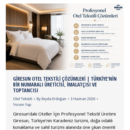
GIRESUN OTEL TEKSTILI ÇÖZÜMLERI | TÜRKIYE’NIN
BIR NUMARALI ÜRETICISI, İMALATÇISI VE
TOPTANCISI
Otel Tekstili
By
İleyda Erdoğan
3 Haziran 2026
Yorum Yap
Giresun’daki Oteller İçin Profesyonel Tekstil Üretimi
Giresun, Türkiye’nin Karadeniz turizmi, doğa odaklı
konaklama ve sahil turizmi alanında öne çıkan önemli