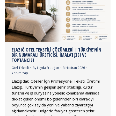
ELAZIĞ OTEL TEKSTILI ÇÖZÜMLERI | TÜRKIYE’NIN
BIR NUMARALI ÜRETICISI, İMALATÇISI VE
TOPTANCISI
Otel Tekstili
By
İleyda Erdoğan
3 Haziran 2026
Yorum Yap
Elazığ’daki Oteller İçin Profesyonel Tekstil Üretimi
Elazığ, Türkiye’nin gelişen şehir otelciliği, kültür
turizmi ve iş dünyasına yönelik konaklama alanında
dikkat çeken önemli bölgelerinden biri olarak yıl
boyunca çok sayıda yerli ve yabancı ziyaretçiyi
ağırlamaktadır. Bölgede faaliyet gösteren şehir