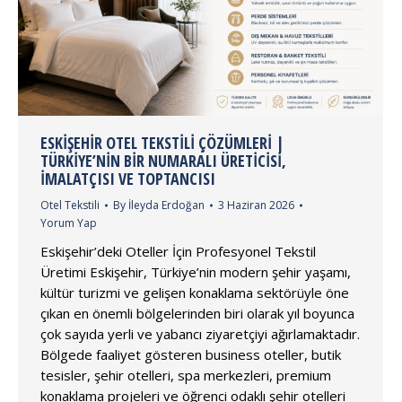
ESKIŞEHIR OTEL TEKSTILI ÇÖZÜMLERI |
TÜRKIYE’NIN BIR NUMARALI ÜRETICISI,
İMALATÇISI VE TOPTANCISI
Otel Tekstili
By
İleyda Erdoğan
3 Haziran 2026
Yorum Yap
Eskişehir’deki Oteller İçin Profesyonel Tekstil
Üretimi Eskişehir, Türkiye’nin modern şehir yaşamı,
kültür turizmi ve gelişen konaklama sektörüyle öne
çıkan en önemli bölgelerinden biri olarak yıl boyunca
çok sayıda yerli ve yabancı ziyaretçiyi ağırlamaktadır.
Bölgede faaliyet gösteren business oteller, butik
tesisler, şehir otelleri, spa merkezleri, premium
konaklama projeleri ve öğrenci odaklı şehir otelleri