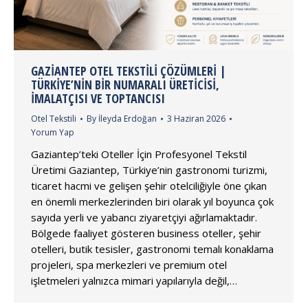
GAZIANTEP OTEL TEKSTILI ÇÖZÜMLERI |
TÜRKIYE’NIN BIR NUMARALI ÜRETICISI,
İMALATÇISI VE TOPTANCISI
Otel Tekstili
By
İleyda Erdoğan
3 Haziran 2026
Yorum Yap
Gaziantep’teki Oteller İçin Profesyonel Tekstil
Üretimi Gaziantep, Türkiye’nin gastronomi turizmi,
ticaret hacmi ve gelişen şehir otelciliğiyle öne çıkan
en önemli merkezlerinden biri olarak yıl boyunca çok
sayıda yerli ve yabancı ziyaretçiyi ağırlamaktadır.
Bölgede faaliyet gösteren business oteller, şehir
otelleri, butik tesisler, gastronomi temalı konaklama
projeleri, spa merkezleri ve premium otel
işletmeleri yalnızca mimari yapılarıyla değil,…