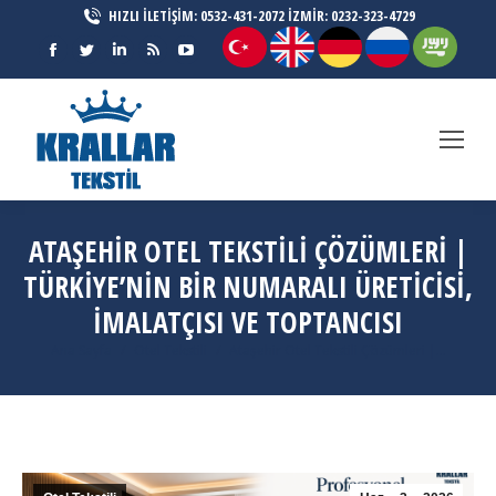
HIZLI İLETİŞİM: 0532-431-2072 İZMİR: 0232-323-4729
Facebook
Twitter
Linkedin
Rss
YouTube
page
page
page
page
page
opens
opens
opens
opens
opens
in
in
in
in
in
new
new
new
new
new
window
window
window
window
window
ATAŞEHIR OTEL TEKSTILI ÇÖZÜMLERI |
TÜRKIYE’NIN BIR NUMARALI ÜRETICISI,
İMALATÇISI VE TOPTANCISI
You are here:
Ana Sayfa
Otel Tekstili
Ataşehir Otel Tekstili Çözümleri |…