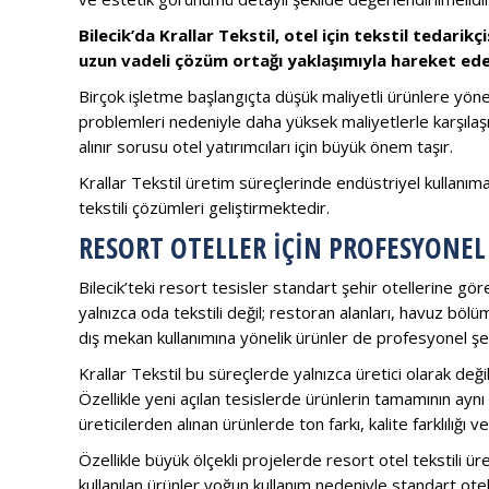
Bilecik’da Krallar Tekstil, otel için tekstil tedarik
uzun vadeli çözüm ortağı yaklaşımıyla hareket eden
Birçok işletme başlangıçta düşük maliyetli ürünlere yö
problemleri nedeniyle daha yüksek maliyetlerle karşılaş
alınır sorusu otel yatırımcıları için büyük önem taşır.
Krallar Tekstil üretim süreçlerinde endüstriyel kullanım
tekstili çözümleri geliştirmektedir.
RESORT OTELLER İÇIN PROFESYONEL
Bilecik’teki resort tesisler standart şehir otellerine göre
yalnızca oda tekstili değil; restoran alanları, havuz böl
dış mekan kullanımına yönelik ürünler de profesyonel şek
Krallar Tekstil bu süreçlerde yalnızca üretici olarak de
Özellikle yeni açılan tesislerde ürünlerin tamamının aynı
üreticilerden alınan ürünlerde ton farkı, kalite farklılığ
Özellikle büyük ölçekli projelerde resort otel tekstili ür
kullanılan ürünler yoğun kullanım nedeniyle standart otell