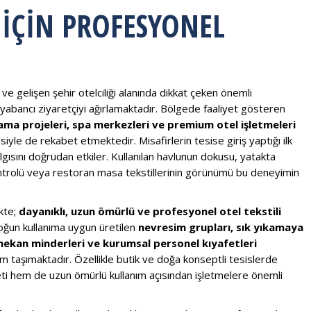
R İÇIN PROFESYONEL
 ve gelişen şehir otelciliği alanında dikkat çeken önemli
e yabancı ziyaretçiyi ağırlamaktadır. Bölgede faaliyet gösteren
lama projeleri, spa merkezleri ve premium otel işletmeleri
esiyle de rekabet etmektedir. Misafirlerin tesise giriş yaptığı ilk
lgısını doğrudan etkiler. Kullanılan havlunun dokusu, yatakta
kontrolü veya restoran masa tekstillerinin görünümü bu deneyimin
ikte;
dayanıklı, uzun ömürlü ve profesyonel otel tekstili
oğun kullanıma uygun üretilen
nevresim grupları, sık yıkamaya
 mekan minderleri ve kurumsal personel kıyafetleri
m taşımaktadır. Özellikle butik ve doğa konseptli tesislerde
iyeti hem de uzun ömürlü kullanım açısından işletmelere önemli