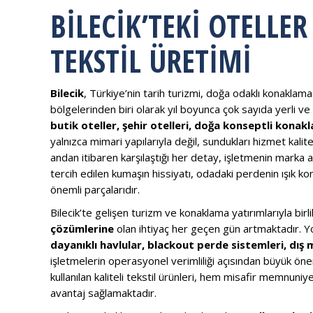
BILECIK’TEKI OTELLE
TEKSTIL ÜRETIMI
Bilecik
, Türkiye’nin tarih turizmi, doğa odaklı konaklama
bölgelerinden biri olarak yıl boyunca çok sayıda yerli v
butik oteller, şehir otelleri, doğa konseptli konak
yalnızca mimari yapılarıyla değil, sundukları hizmet kalit
andan itibaren karşılaştığı her detay, işletmenin marka a
tercih edilen kumaşın hissiyatı, odadaki perdenin ışık 
önemli parçalarıdır.
Bilecik’te gelişen turizm ve konaklama yatırımlarıyla birl
çözümlerine
olan ihtiyaç her geçen gün artmaktadır. Y
dayanıklı havlular, blackout perde sistemleri, dış
işletmelerin operasyonel verimliliği açısından büyük öne
kullanılan kaliteli tekstil ürünleri, hem misafir memnun
avantaj sağlamaktadır.