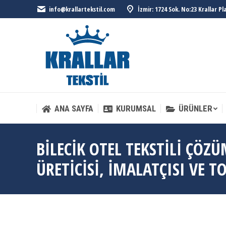
info@krallartekstil.com
İzmir: 1724 Sok. No:23 Krallar P
ANA SAYFA
KURUMSAL
ÜRÜNLER
ANA SAYFA
KURUMSAL
ÜRÜNLER
BILECIK OTEL TEKSTILI ÇÖZ
ÜRETICISI, İMALATÇISI VE T