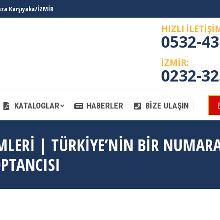
laza Karşıyaka/İZMİR
KATALOGLAR
HABERLER
BIZE ULAŞIN
HIZLI İLETİŞİ
0532-43
İZMİR:
0232-32
KATALOGLAR
HABERLER
BIZE ULAŞIN
ÜMLERI | TÜRKIYE’NIN BIR NUMARA
OPTANCISI