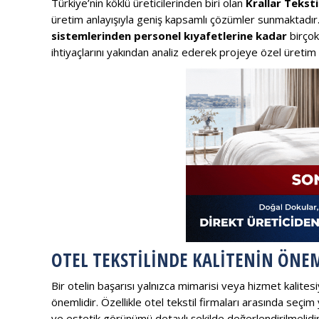
Türkiye’nin köklü üreticilerinden biri olan
Krallar Teksti
üretim anlayışıyla geniş kapsamlı çözümler sunmaktadır
sistemlerinden personel kıyafetlerine kadar
birçok
ihtiyaçlarını yakından analiz ederek projeye özel üreti
OTEL TEKSTILINDE KALITENIN ÖNE
Bir otelin başarısı yalnızca mimarisi veya hizmet kalites
önemlidir. Özellikle otel tekstil firmaları arasında seçi
ve estetik görünümü detaylı şekilde değerlendirilmelidir