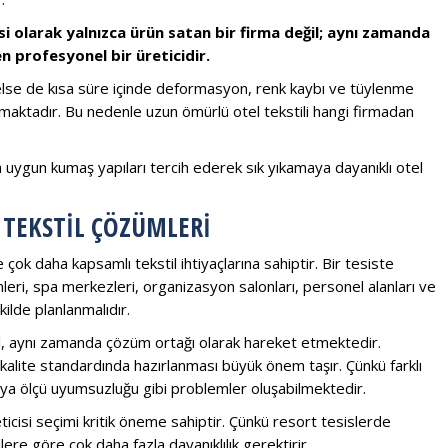
çisi olarak yalnızca ürün satan bir firma değil; aynı zamanda
 profesyonel bir üreticidir.
nelse de kısa süre içinde deformasyon, renk kaybı ve tüylenme
maktadır. Bu nedenle uzun ömürlü otel tekstili hangi firmadan
a uygun kumaş yapıları tercih ederek sık yıkamaya dayanıklı otel
 TEKSTIL ÇÖZÜMLERI
 çok daha kapsamlı tekstil ihtiyaçlarına sahiptir. Bir tesiste
ümleri, spa merkezleri, organizasyon salonları, personel alanları ve
ilde planlanmalıdır.
ğil, aynı zamanda çözüm ortağı olarak hareket etmektedir.
 kalite standardında hazırlanması büyük önem taşır. Çünkü farklı
ı veya ölçü uyumsuzluğu gibi problemler oluşabilmektedir.
eticisi seçimi kritik öneme sahiptir. Çünkü resort tesislerde
ere göre çok daha fazla dayanıklılık gerektirir.