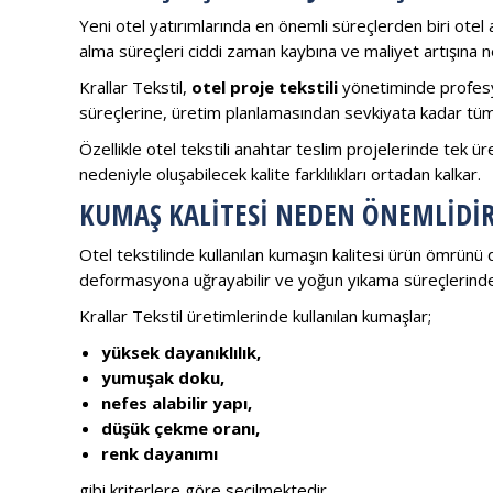
Yeni otel yatırımlarında en önemli süreçlerden biri otel aç
alma süreçleri ciddi zaman kaybına ve maliyet artışına ne
Krallar Tekstil,
otel proje tekstili
yönetiminde profesy
süreçlerine, üretim planlamasından sevkiyata kadar tüm 
Özellikle otel tekstili anahtar teslim projelerinde tek ür
nedeniyle oluşabilecek kalite farklılıkları ortadan kalkar.
KUMAŞ KALITESI NEDEN ÖNEMLIDIR
Otel tekstilinde kullanılan kumaşın kalitesi ürün ömrünü 
deformasyona uğrayabilir ve yoğun yıkama süreçlerinde
Krallar Tekstil üretimlerinde kullanılan kumaşlar;
yüksek dayanıklılık,
yumuşak doku,
nefes alabilir yapı,
düşük çekme oranı,
renk dayanımı
gibi kriterlere göre seçilmektedir.