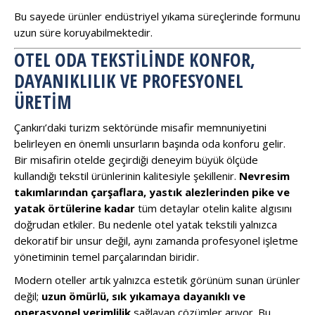
Bu sayede ürünler endüstriyel yıkama süreçlerinde formunu
uzun süre koruyabilmektedir.
OTEL ODA TEKSTILINDE KONFOR,
DAYANIKLILIK VE PROFESYONEL
ÜRETIM
Çankırı’daki turizm sektöründe misafir memnuniyetini
belirleyen en önemli unsurların başında oda konforu gelir.
Bir misafirin otelde geçirdiği deneyim büyük ölçüde
kullandığı tekstil ürünlerinin kalitesiyle şekillenir.
Nevresim
takımlarından çarşaflara, yastık alezlerinden pike ve
yatak örtülerine kadar
tüm detaylar otelin kalite algısını
doğrudan etkiler. Bu nedenle otel yatak tekstili yalnızca
dekoratif bir unsur değil, aynı zamanda profesyonel işletme
yönetiminin temel parçalarından biridir.
Modern oteller artık yalnızca estetik görünüm sunan ürünler
değil;
uzun ömürlü, sık yıkamaya dayanıklı ve
operasyonel verimlilik
sağlayan çözümler arıyor. Bu