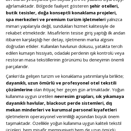
ağırlamaktadır. Bölgede faaliyet gösteren
şehir otelleri,
butik tesisler, doğa konseptli konaklama projeleri,
spa merkezleri ve premium turizm işletmeleri
yalnızca
mimari yapılarıyla değil, sundukları hizmet kalitesiyle de
rekabet etmektedir. Misafirlerin tesise giriş yaptığı ilk andan
itibaren karşılaştığı her detay, işletmenin marka algısını
doğrudan etkiler. Kullanılan havlunun dokusu, yatakta tercih
edilen kumaşın hissiyatı, odadaki perdenin ışık kontrolü veya
restoran masa tekstillerinin görünümü bu deneyimin önemli
parçalarıdır.
Çankırı’da gelişen turizm ve konaklama yatırımlarıyla birlikte;
dayanıklı, uzun ömürlü ve profesyonel otel tekstili
çözümlerine
olan ihtiyaç her geçen gün artmaktadır. Yoğun
kullanıma uygun üretilen
nevresim grupları, sık yıkamaya
dayanıklı havlular, blackout perde sistemleri, dış
mekan minderleri ve kurumsal personel kıyafetleri
işletmelerin operasyonel verimliliği açısından büyük önem
taşımaktadır. Özellikle yoğun kullanıma uygun kaliteli tekstil
ürünleri, hem misafir memnuniyeti hem de uzun ömürlü