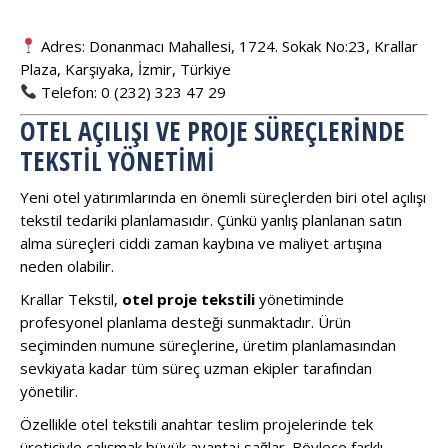
Adres: Donanmacı Mahallesi, 1724. Sokak No:23, Krallar
Plaza, Karşıyaka, İzmir, Türkiye
Telefon: 0 (232) 323 47 29
OTEL AÇILIŞI VE PROJE SÜREÇLERINDE
TEKSTIL YÖNETIMI
Yeni otel yatırımlarında en önemli süreçlerden biri otel açılışı
tekstil tedariki planlamasıdır. Çünkü yanlış planlanan satın
alma süreçleri ciddi zaman kaybına ve maliyet artışına
neden olabilir.
Krallar Tekstil,
otel proje tekstili
yönetiminde
profesyonel planlama desteği sunmaktadır. Ürün
seçiminden numune süreçlerine, üretim planlamasından
sevkiyata kadar tüm süreç uzman ekipler tarafından
yönetilir.
Özellikle otel tekstili anahtar teslim projelerinde tek
üreticiyle çalışmak büyük avantaj sağlar. Böylece farklı