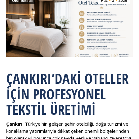
Otel Tekstili
Haz
3
2026
ÇANKIRI’DAKI OTELLER
İÇIN PROFESYONEL
TEKSTIL ÜRETIMI
Çankırı
, Türkiye’nin gelişen şehir otelciliği, doğa turizmi ve
konaklama yatırımlarıyla dikkat çeken önemli bölgelerinden
biri olarak yıl boyunca çok sayıda yerli ve yabancı ziyaretçiyi