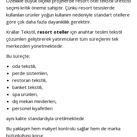
Özellikle büyük ölçekli projelerde resort otel tekstili üreticisi
seçimi kritik öneme sahiptir. Çünkü resort tesislerde
kullanılan ürünler yoğun kullanım nedeniyle standart otellere
göre çok daha fazla dayanıklılık gerektirir.
Krallar Tekstil,
resort oteller
için anahtar teslim tekstil
çözümleri geliştirerek yatırımcıların tüm süreçlerini tek
merkezden yönetmektedir.
Bu süreçte;
oda tekstili,
perde sistemleri,
restoran tekstili,
banket tekstili,
spa ürünleri,
dış mekan minderleri,
personel kıyafetleri
aynı kalite standardıyla üretilmektedir.
Bu yaklaşım hem maliyet kontrolü sağlar hem de marka
bütünlüğünü korur.