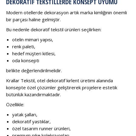
DEKORATIF TEKSTILLERDE KONSEPT UYUMU
Modern otellerde dekorasyon artık marka kimliğinin önemli
bir parçası haline gelmiştir.
Bu nedenle dekoratif tekstil ürünleri seçilirken:
otelin mimari yapısı,
renk paleti,
hedef müşteri kitlesi,
oda konsepti
birlikte değerlendirilmelidir.
Krallar Tekstil, otel dekoratif kırlent üretimi alanında
konsepte özel çözümler geliştirerek projelere estetik
bütünlük kazandırmaktadır.
Özellikle:
yatak şalları,
dekoratif yastıklar,
özel tasarım runner ürünleri,
premium pike koleksiyonları