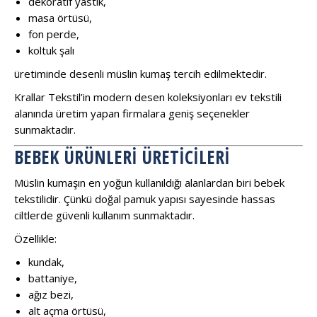
dekoratif yastık,
masa örtüsü,
fon perde,
koltuk şalı
üretiminde desenli müslin kumaş tercih edilmektedir.
Krallar Tekstil’in modern desen koleksiyonları ev tekstili
alanında üretim yapan firmalara geniş seçenekler
sunmaktadır.
BEBEK ÜRÜNLERI ÜRETICILERI
Müslin kumaşın en yoğun kullanıldığı alanlardan biri bebek
tekstilidir. Çünkü doğal pamuk yapısı sayesinde hassas
ciltlerde güvenli kullanım sunmaktadır.
Özellikle:
kundak,
battaniye,
ağız bezi,
alt açma örtüsü,