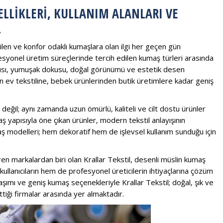
LLIKLERI, KULLANIM ALANLARI VE
L
ilen ve konfor odaklı kumaşlara olan ilgi her geçen gün
syonel üretim süreçlerinde tercih edilen kumaş türleri arasında
apısı, yumuşak dokusu, doğal görünümü ve estetik desen
ev tekstiline, bebek ürünlerinden butik üretimlere kadar geniş
eğil; aynı zamanda uzun ömürlü, kaliteli ve cilt dostu ürünler
yapısıyla öne çıkan ürünler, modern tekstil anlayışının
aş modelleri; hem dekoratif hem de işlevsel kullanım sunduğu için
ren markalardan biri olan Krallar Tekstil, desenli müslin kumaş
llanıcıların hem de profesyonel üreticilerin ihtiyaçlarına çözüm
aşımı ve geniş kumaş seçenekleriyle Krallar Tekstil; doğal, şık ve
ettiği firmalar arasında yer almaktadır.