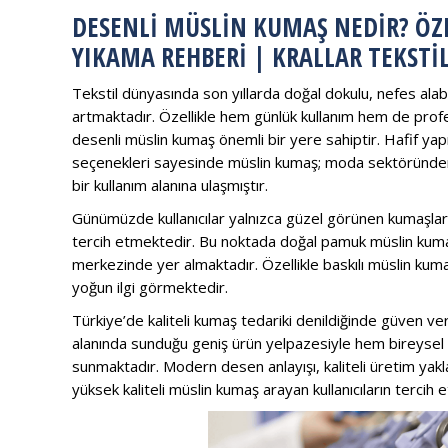
DESENLI MÜSLIN KUMAŞ NEDIR? ÖZE
YIKAMA REHBERI | KRALLAR TEKSTI
Tekstil dünyasında son yıllarda doğal dokulu, nefes alab
artmaktadır. Özellikle hem günlük kullanım hem de profe
desenli müslin kumaş önemli bir yere sahiptir. Hafif y
seçenekleri sayesinde müslin kumaş; moda sektöründen 
bir kullanım alanına ulaşmıştır.
Günümüzde kullanıcılar yalnızca güzel görünen kumaşlar d
tercih etmektedir. Bu noktada doğal pamuk müslin kumaş 
merkezinde yer almaktadır. Özellikle baskılı müslin kum
yoğun ilgi görmektedir.
Türkiye’de kaliteli kumaş tedariki denildiğinde güven ve
alanında sunduğu geniş ürün yelpazesiyle hem bireysel ku
sunmaktadır. Modern desen anlayışı, kaliteli üretim yakl
yüksek kaliteli müslin kumaş arayan kullanıcıların tercih 