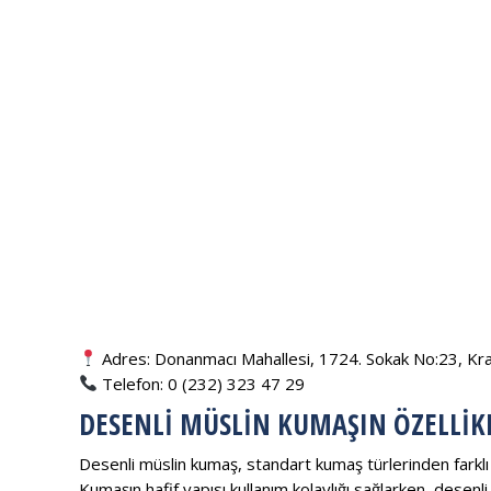
Adres: Donanmacı Mahallesi, 1724. Sokak No:23, Krall
Telefon: 0 (232) 323 47 29
DESENLI MÜSLIN KUMAŞIN ÖZELLIK
Desenli müslin kumaş, standart kumaş türlerinden farkl
Kumaşın hafif yapısı kullanım kolaylığı sağlarken, desen