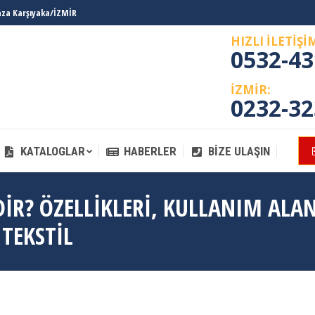
laza Karşıyaka/İZMİR
KATALOGLAR
HABERLER
BIZE ULAŞIN
HIZLI İLETİŞİ
0532-43
İZMİR:
0232-32
KATALOGLAR
HABERLER
BIZE ULAŞIN
IR? ÖZELLIKLERI, KULLANIM ALAN
TEKSTIL