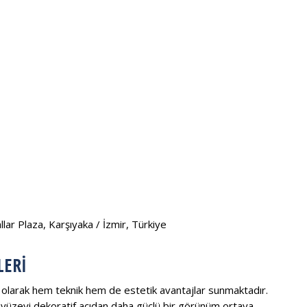
ar Plaza, Karşıyaka / İzmir, Türkiye
LERI
ı olarak hem teknik hem de estetik avantajlar sunmaktadır.
li yüzeyi dekoratif açıdan daha güçlü bir görünüm ortaya