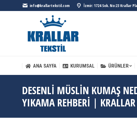
info@krallartekstil.com
İzmir: 1724 Sok. No:23 Krallar P
ANA SAYFA
KURUMSAL
ÜRÜNLER
ANA SAYFA
KURUMSAL
ÜRÜNLER
DESENLI MÜSLIN KUMAŞ NED
YIKAMA REHBERI | KRALLAR 