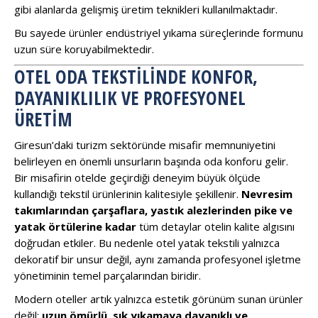
gibi alanlarda gelişmiş üretim teknikleri kullanılmaktadır.
Bu sayede ürünler endüstriyel yıkama süreçlerinde formunu
uzun süre koruyabilmektedir.
OTEL ODA TEKSTILINDE KONFOR,
DAYANIKLILIK VE PROFESYONEL
ÜRETIM
Giresun’daki turizm sektöründe misafir memnuniyetini
belirleyen en önemli unsurların başında oda konforu gelir.
Bir misafirin otelde geçirdiği deneyim büyük ölçüde
kullandığı tekstil ürünlerinin kalitesiyle şekillenir.
Nevresim
takımlarından çarşaflara, yastık alezlerinden pike ve
yatak örtülerine kadar
tüm detaylar otelin kalite algısını
doğrudan etkiler. Bu nedenle otel yatak tekstili yalnızca
dekoratif bir unsur değil, aynı zamanda profesyonel işletme
yönetiminin temel parçalarından biridir.
Modern oteller artık yalnızca estetik görünüm sunan ürünler
değil;
uzun ömürlü, sık yıkamaya dayanıklı ve