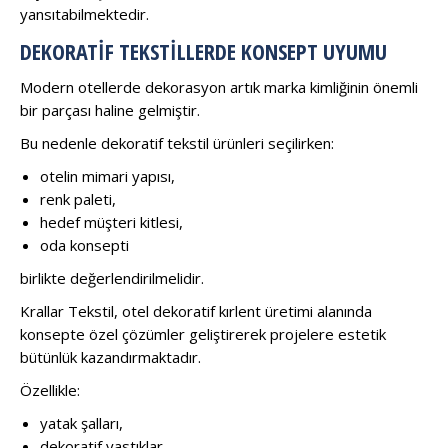
yansıtabilmektedir.
DEKORATIF TEKSTILLERDE KONSEPT UYUMU
Modern otellerde dekorasyon artık marka kimliğinin önemli
bir parçası haline gelmiştir.
Bu nedenle dekoratif tekstil ürünleri seçilirken:
otelin mimari yapısı,
renk paleti,
hedef müşteri kitlesi,
oda konsepti
birlikte değerlendirilmelidir.
Krallar Tekstil, otel dekoratif kırlent üretimi alanında
konsepte özel çözümler geliştirerek projelere estetik
bütünlük kazandırmaktadır.
Özellikle:
yatak şalları,
dekoratif yastıklar,