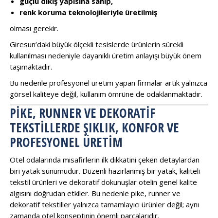
güçlü dikiş yapısına sahip,
renk koruma teknolojileriyle üretilmiş
olması gerekir.
Giresun’daki büyük ölçekli tesislerde ürünlerin sürekli
kullanılması nedeniyle dayanıklı üretim anlayışı büyük önem
taşımaktadır.
Bu nedenle profesyonel üretim yapan firmalar artık yalnızca
görsel kaliteye değil, kullanım ömrüne de odaklanmaktadır.
PIKE, RUNNER VE DEKORATIF
TEKSTILLERDE ŞIKLIK, KONFOR VE
PROFESYONEL ÜRETIM
Otel odalarında misafirlerin ilk dikkatini çeken detaylardan
biri yatak sunumudur. Düzenli hazırlanmış bir yatak, kaliteli
tekstil ürünleri ve dekoratif dokunuşlar otelin genel kalite
algısını doğrudan etkiler. Bu nedenle pike, runner ve
dekoratif tekstiller yalnızca tamamlayıcı ürünler değil; aynı
zamanda otel konseptinin önemli parçalarıdır.