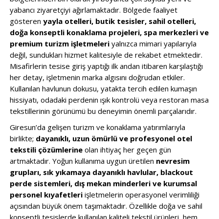
yabancı ziyaretçiyi ağırlamaktadır. Bölgede faaliyet
gösteren
yayla otelleri, butik tesisler, sahil otelleri,
doğa konseptli konaklama projeleri, spa merkezleri ve
premium turizm işletmeleri
yalnızca mimari yapılarıyla
değil, sundukları hizmet kalitesiyle de rekabet etmektedir.
Misafirlerin tesise giriş yaptığı ilk andan itibaren karşılaştığı
her detay, işletmenin marka algısını doğrudan etkiler.
Kullanılan havlunun dokusu, yatakta tercih edilen kumaşın
hissiyatı, odadaki perdenin ışık kontrolü veya restoran masa
tekstillerinin görünümü bu deneyimin önemli parçalarıdır.
Giresun’da gelişen turizm ve konaklama yatırımlarıyla
birlikte;
dayanıklı, uzun ömürlü ve profesyonel otel
tekstili çözümlerine
olan ihtiyaç her geçen gün
artmaktadır. Yoğun kullanıma uygun üretilen
nevresim
grupları, sık yıkamaya dayanıklı havlular, blackout
perde sistemleri, dış mekan minderleri ve kurumsal
personel kıyafetleri
işletmelerin operasyonel verimliliği
açısından büyük önem taşımaktadır. Özellikle doğa ve sahil
konseptli tesislerde kullanılan kaliteli tekstil ürünleri, hem