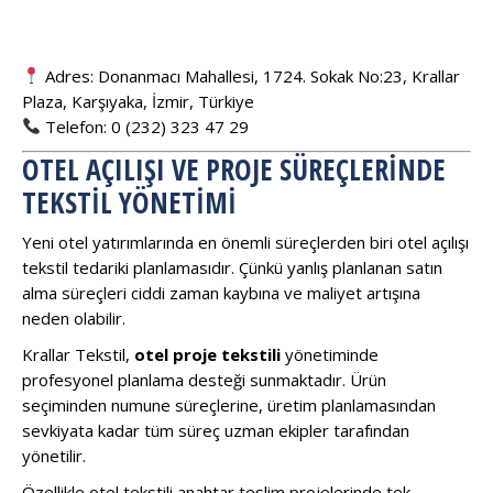
Adres: Donanmacı Mahallesi, 1724. Sokak No:23, Krallar
Plaza, Karşıyaka, İzmir, Türkiye
Telefon: 0 (232) 323 47 29
OTEL AÇILIŞI VE PROJE SÜREÇLERINDE
TEKSTIL YÖNETIMI
Yeni otel yatırımlarında en önemli süreçlerden biri otel açılışı
tekstil tedariki planlamasıdır. Çünkü yanlış planlanan satın
alma süreçleri ciddi zaman kaybına ve maliyet artışına
neden olabilir.
Krallar Tekstil,
otel proje tekstili
yönetiminde
profesyonel planlama desteği sunmaktadır. Ürün
seçiminden numune süreçlerine, üretim planlamasından
sevkiyata kadar tüm süreç uzman ekipler tarafından
yönetilir.
Özellikle otel tekstili anahtar teslim projelerinde tek