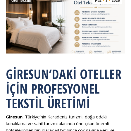
Otel Tekstili
Haz
3
2026
GIRESUN’DAKI OTELLER
İÇIN PROFESYONEL
TEKSTIL ÜRETIMI
Giresun
, Türkiye’nin Karadeniz turizmi, doğa odaklı
konaklama ve sahil turizmi alanında öne çıkan önemli
bölgelerinden biri olarak yıl boyunca çok sayıda yerli ve