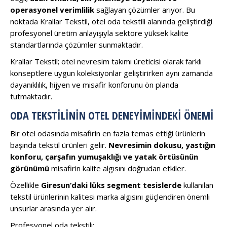
operasyonel verimlilik
sağlayan çözümler arıyor. Bu
noktada Krallar Tekstil, otel oda tekstili alanında geliştirdiği
profesyonel üretim anlayışıyla sektöre yüksek kalite
standartlarında çözümler sunmaktadır.
Krallar Tekstil; otel nevresim takımı üreticisi olarak farklı
konseptlere uygun koleksiyonlar geliştirirken aynı zamanda
dayanıklılık, hijyen ve misafir konforunu ön planda
tutmaktadır.
ODA TEKSTILININ OTEL DENEYIMINDEKI ÖNEMI
Bir otel odasında misafirin en fazla temas ettiği ürünlerin
başında tekstil ürünleri gelir.
Nevresimin dokusu, yastığın
konforu, çarşafın yumuşaklığı ve yatak örtüsünün
görünümü
misafirin kalite algısını doğrudan etkiler.
Özellikle
Giresun’daki lüks segment tesislerde
kullanılan
tekstil ürünlerinin kalitesi marka algısını güçlendiren önemli
unsurlar arasında yer alır.
Profesyonel oda tekstili: