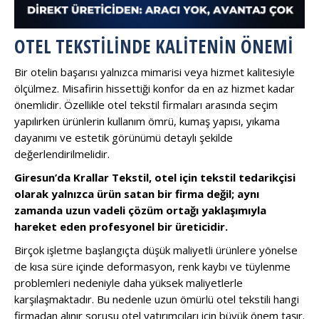
OTEL TEKSTILINDE KALITENIN ÖNEMI
Bir otelin başarısı yalnızca mimarisi veya hizmet kalitesiyle
ölçülmez. Misafirin hissettiği konfor da en az hizmet kadar
önemlidir. Özellikle otel tekstil firmaları arasında seçim
yapılırken ürünlerin kullanım ömrü, kumaş yapısı, yıkama
dayanımı ve estetik görünümü detaylı şekilde
değerlendirilmelidir.
Giresun’da Krallar Tekstil, otel için tekstil tedarikçisi
olarak yalnızca ürün satan bir firma değil; aynı
zamanda uzun vadeli çözüm ortağı yaklaşımıyla
hareket eden profesyonel bir üreticidir.
Birçok işletme başlangıçta düşük maliyetli ürünlere yönelse
de kısa süre içinde deformasyon, renk kaybı ve tüylenme
problemleri nedeniyle daha yüksek maliyetlerle
karşılaşmaktadır. Bu nedenle uzun ömürlü otel tekstili hangi
firmadan alınır sorusu otel yatırımcıları için büyük önem taşır.