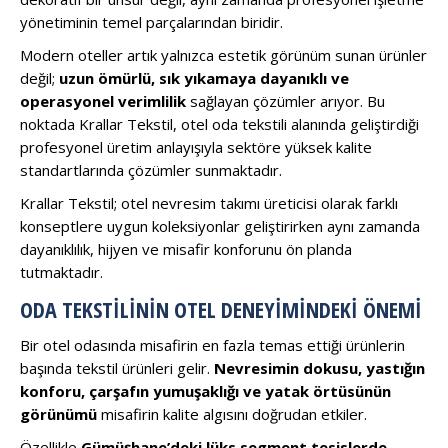
yönetiminin temel parçalarından biridir.
Modern oteller artık yalnızca estetik görünüm sunan ürünler
değil;
uzun ömürlü, sık yıkamaya dayanıklı ve
operasyonel verimlilik
sağlayan çözümler arıyor. Bu
noktada Krallar Tekstil, otel oda tekstili alanında geliştirdiği
profesyonel üretim anlayışıyla sektöre yüksek kalite
standartlarında çözümler sunmaktadır.
Krallar Tekstil; otel nevresim takımı üreticisi olarak farklı
konseptlere uygun koleksiyonlar geliştirirken aynı zamanda
dayanıklılık, hijyen ve misafir konforunu ön planda
tutmaktadır.
ODA TEKSTILININ OTEL DENEYIMINDEKI ÖNEMI
Bir otel odasında misafirin en fazla temas ettiği ürünlerin
başında tekstil ürünleri gelir.
Nevresimin dokusu, yastığın
konforu, çarşafın yumuşaklığı ve yatak örtüsünün
görünümü
misafirin kalite algısını doğrudan etkiler.
Özellikle
Gümüşhane’deki lüks segment tesislerde