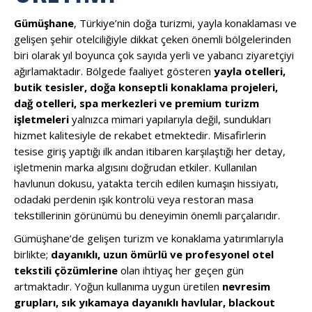
Gümüşhane
, Türkiye’nin doğa turizmi, yayla konaklaması ve
gelişen şehir otelciliğiyle dikkat çeken önemli bölgelerinden
biri olarak yıl boyunca çok sayıda yerli ve yabancı ziyaretçiyi
ağırlamaktadır. Bölgede faaliyet gösteren
yayla otelleri,
butik tesisler, doğa konseptli konaklama projeleri,
dağ otelleri, spa merkezleri ve premium turizm
işletmeleri
yalnızca mimari yapılarıyla değil, sundukları
hizmet kalitesiyle de rekabet etmektedir. Misafirlerin
tesise giriş yaptığı ilk andan itibaren karşılaştığı her detay,
işletmenin marka algısını doğrudan etkiler. Kullanılan
havlunun dokusu, yatakta tercih edilen kumaşın hissiyatı,
odadaki perdenin ışık kontrolü veya restoran masa
tekstillerinin görünümü bu deneyimin önemli parçalarıdır.
Gümüşhane’de gelişen turizm ve konaklama yatırımlarıyla
birlikte;
dayanıklı, uzun ömürlü ve profesyonel otel
tekstili çözümlerine
olan ihtiyaç her geçen gün
artmaktadır. Yoğun kullanıma uygun üretilen
nevresim
grupları, sık yıkamaya dayanıklı havlular, blackout