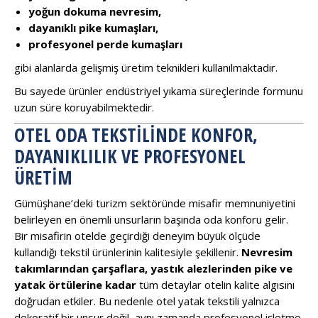
yoğun dokuma nevresim,
dayanıklı pike kumaşları,
profesyonel perde kumaşları
gibi alanlarda gelişmiş üretim teknikleri kullanılmaktadır.
Bu sayede ürünler endüstriyel yıkama süreçlerinde formunu
uzun süre koruyabilmektedir.
OTEL ODA TEKSTILINDE KONFOR,
DAYANIKLILIK VE PROFESYONEL
ÜRETIM
Gümüşhane’deki turizm sektöründe misafir memnuniyetini
belirleyen en önemli unsurların başında oda konforu gelir.
Bir misafirin otelde geçirdiği deneyim büyük ölçüde
kullandığı tekstil ürünlerinin kalitesiyle şekillenir.
Nevresim
takımlarından çarşaflara, yastık alezlerinden pike ve
yatak örtülerine kadar
tüm detaylar otelin kalite algısını
doğrudan etkiler. Bu nedenle otel yatak tekstili yalnızca
dekoratif bir unsur değil, aynı zamanda profesyonel işletme