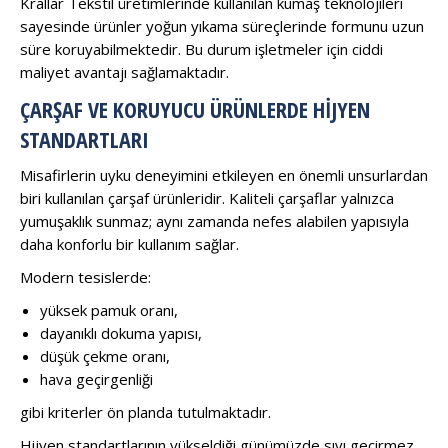
Krallar Tekstil üretimlerinde kullanılan kumaş teknolojileri
sayesinde ürünler yoğun yıkama süreçlerinde formunu uzun
süre koruyabilmektedir. Bu durum işletmeler için ciddi
maliyet avantajı sağlamaktadır.
ÇARŞAF VE KORUYUCU ÜRÜNLERDE HIJYEN
STANDARTLARI
Misafirlerin uyku deneyimini etkileyen en önemli unsurlardan
biri kullanılan çarşaf ürünleridir. Kaliteli çarşaflar yalnızca
yumuşaklık sunmaz; aynı zamanda nefes alabilen yapısıyla
daha konforlu bir kullanım sağlar.
Modern tesislerde:
yüksek pamuk oranı,
dayanıklı dokuma yapısı,
düşük çekme oranı,
hava geçirgenliği
gibi kriterler ön planda tutulmaktadır.
Hijyen standartlarının yükseldiği günümüzde sıvı geçirmez