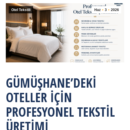
Otel Tekstili
Haz
3
2026
GÜMÜŞHANE’DEKI
OTELLER İÇIN
PROFESYONEL TEKSTIL
ÜRETIMI