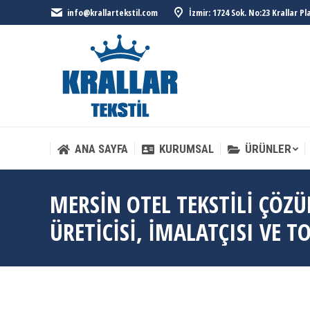
info@krallartekstil.com
İzmir: 1724 Sok. No:23 Krallar P
ANA SAYFA
KURUMSAL
ÜRÜNLER
ANA SAYFA
KURUMSAL
ÜRÜNLER
MERSIN OTEL TEKSTILI ÇÖZ
ÜRETICISI, İMALATÇISI VE T