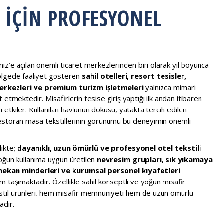
 İÇIN PROFESYONEL
deniz’e açılan önemli ticaret merkezlerinden biri olarak yıl boyunca
 Bölgede faaliyet gösteren
sahil otelleri, resort tesisler,
merkezleri ve premium turizm işletmeleri
yalnızca mimari
t etmektedir. Misafirlerin tesise giriş yaptığı ilk andan itibaren
n etkiler. Kullanılan havlunun dokusu, yatakta tercih edilen
 restoran masa tekstillerinin görünümü bu deneyimin önemli
likte;
dayanıklı, uzun ömürlü ve profesyonel otel tekstili
oğun kullanıma uygun üretilen
nevresim grupları, sık yıkamaya
 mekan minderleri ve kurumsal personel kıyafetleri
m taşımaktadır. Özellikle sahil konseptli ve yoğun misafir
tekstil ürünleri, hem misafir memnuniyeti hem de uzun ömürlü
adır.