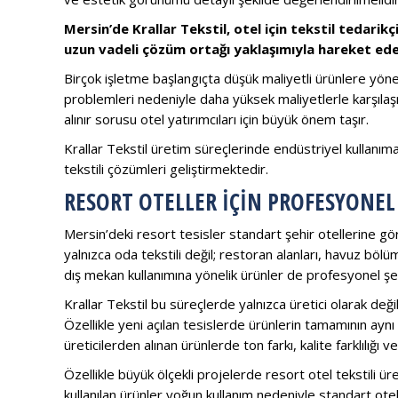
Mersin’de Krallar Tekstil, otel için tekstil tedarik
uzun vadeli çözüm ortağı yaklaşımıyla hareket eden
Birçok işletme başlangıçta düşük maliyetli ürünlere yö
problemleri nedeniyle daha yüksek maliyetlerle karşılaş
alınır sorusu otel yatırımcıları için büyük önem taşır.
Krallar Tekstil üretim süreçlerinde endüstriyel kullanım
tekstili çözümleri geliştirmektedir.
RESORT OTELLER İÇIN PROFESYONEL
Mersin’deki resort tesisler standart şehir otellerine gör
yalnızca oda tekstili değil; restoran alanları, havuz böl
dış mekan kullanımına yönelik ürünler de profesyonel şek
Krallar Tekstil bu süreçlerde yalnızca üretici olarak de
Özellikle yeni açılan tesislerde ürünlerin tamamının aynı
üreticilerden alınan ürünlerde ton farkı, kalite farklılığ
Özellikle büyük ölçekli projelerde resort otel tekstili ür
kullanılan ürünler yoğun kullanım nedeniyle standart otell