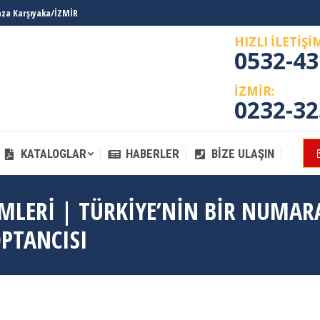
laza Karşıyaka/İZMİR
KATALOGLAR
HABERLER
BIZE ULAŞIN
HIZLI İLETİŞİ
0532-43
İZMİR:
0232-32
KATALOGLAR
HABERLER
BIZE ULAŞIN
ÜMLERI | TÜRKIYE’NIN BIR NUMAR
OPTANCISI