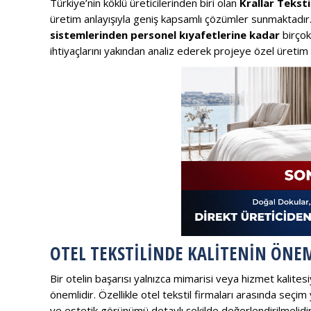
Türkiye’nin köklü üreticilerinden biri olan
Krallar Teksti
üretim anlayışıyla geniş kapsamlı çözümler sunmaktadır
sistemlerinden personel kıyafetlerine kadar
birçok
ihtiyaçlarını yakından analiz ederek projeye özel üreti
OTEL TEKSTILINDE KALITENIN ÖNE
Bir otelin başarısı yalnızca mimarisi veya hizmet kalites
önemlidir. Özellikle otel tekstil firmaları arasında seçi
ve estetik görünümü detaylı şekilde değerlendirilmelidir