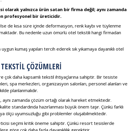
çisi olarak yalnızca ürün satan bir firma değil; aynı zamanda
 profesyonel bir üreticidir.
nelse de kısa süre içinde deformasyon, renk kaybı ve tüylenme
maktadır. Bu nedenle uzun ömürlü otel tekstili hangi firmadan
a uygun kumaş yapıları tercih ederek sık yıkamaya dayanıklı otel
 TEKSTIL ÇÖZÜMLERI
e çok daha kapsamlı tekstil ihtiyaçlarına sahiptir. Bir tesiste
ümleri, spa merkezleri, organizasyon salonları, personel alanları ve
ilde planlanmalıdır.
ğil, aynı zamanda çözüm ortağı olarak hareket etmektedir.
 kalite standardında hazırlanması büyük önem taşır. Çünkü farklı
ı veya ölçü uyumsuzluğu gibi problemler oluşabilmektedir.
eticisi seçimi kritik öneme sahiptir. Çünkü resort tesislerde
ere göre çok daha fazla dayanıklılık gerektirir.