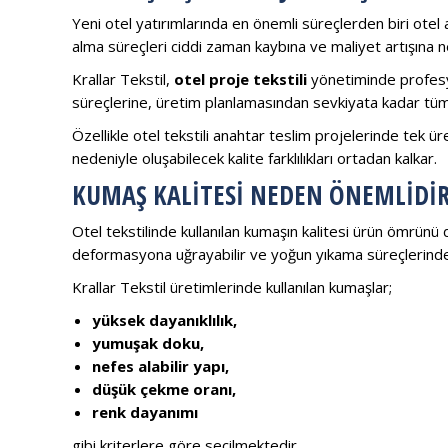
Yeni otel yatırımlarında en önemli süreçlerden biri otel aç
alma süreçleri ciddi zaman kaybına ve maliyet artışına ne
Krallar Tekstil,
otel proje tekstili
yönetiminde profesy
süreçlerine, üretim planlamasından sevkiyata kadar tüm 
Özellikle otel tekstili anahtar teslim projelerinde tek ür
nedeniyle oluşabilecek kalite farklılıkları ortadan kalkar.
KUMAŞ KALITESI NEDEN ÖNEMLIDIR
Otel tekstilinde kullanılan kumaşın kalitesi ürün ömrünü 
deformasyona uğrayabilir ve yoğun yıkama süreçlerinde
Krallar Tekstil üretimlerinde kullanılan kumaşlar;
yüksek dayanıklılık,
yumuşak doku,
nefes alabilir yapı,
düşük çekme oranı,
renk dayanımı
gibi kriterlere göre seçilmektedir.