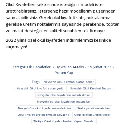
Okul Kıyafetleri sektöründe istediğiniz modeli ister
ürettirebilirsiniz, isterseniz hazır modellerimiz üzerinden
satın alabilirsiniz. Gerek okul kıyafeti satış noktalarımız
gerekse üretim noktalarımız sayesinde perakende, toptan
ve imalat desteğini en kaliteli sunabilen tek firmayız.
2022 yılına özel okul kıyafetleri indirimlerimizi kesinlikle
kaçırmayın!
Kategori
Okul Kıyafetleri
By
krallar-34-teks
19 Şubat 2022
Yorum Yap
Tags:
Nevşehir Okul Forması Satan Yerler
Nevşehir Okul kıyafeti satan yerler
Nevşehir Okul Kıyafeti Toptan
Nevşehir okul kıyafetleri imalatı ilkokul
Nevşehir'de okul kıyafetleri imalatçıları
Nevşehir'de okul kıyafetleri imalatı lise
Okul kıyafeti imalatçıları
Okul kıyafeti üreten firmalar Nevşehir
Okul kıyafeti üreten yerler
Türkiye Okul Kıyafeti İmalatı Yapan Firmalar