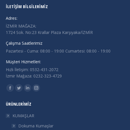
İLETIŞIM BILGILERIMIZ
Adres:
İZMİR MAĞAZA:
1724 Sok. No:23 Krallar Plaza Karşıyaka/İZMİR
Çalışma Saatlerimiz
Pazartesi - Cuma: 08:00 - 19:00 Cumartesi: 08:00 - 19:00
Müşteri Hizmetleri:
Hızlı İletişim: 0532-431-2072
İzmir Mağaza: 0232-323-4729
Find us on:
Facebook
Twitter
Linkedin
Instagram
page
page
page
page
ÜRÜNLERIMIZ
opens
opens
opens
opens
in
in
in
in
KUMAŞLAR
new
new
new
new
Dokuma Kumaşlar
window
window
window
window