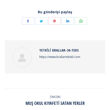
Bu gönderiyi paylaş
Share
Share
Share
Share
Share
on
on
on
on
on
Facebook
Twitter
Pinterest
LinkedIn
WhatsApp
YETKILI
KRALLAR-34-TEKS
https://www.krallartekstil.com
POST
NAVIGATION
ÖNCEKI
Previous
MUŞ OKUL KIYAFETI SATAN YERLER
post: